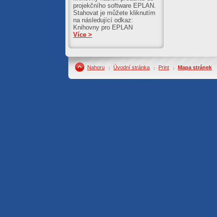
projekčního software EPLAN.
Stahovat je můžete kliknutím
na následující odkaz:
Knihovny pro EPLAN
Více >
Nahoru
Úvodní stránka
Print
Mapa stránek