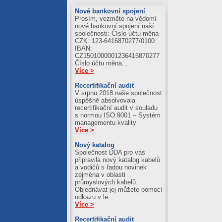
03.08.2026
Nové bankovní spojení
Prosím, vezměte na vědomí
Al = 411.21
nové bankovní spojení naší
Cu = 1245.59
společnosti: Číslo účtu měna
CZK: 123-6416870277/0100
IBAN:
CZ1501000001236416870277
Číslo účtu měna...
Více >
Recertifikační audit
V srpnu 2018 naše společnost
úspěšně absolvovala
recertifikační audit v souladu
s normou ISO:9001 – Systém
managementu kvality
Více >
Nový katalog
Společnost DDA pro vás
připravila nový katalog kabelů
a vodičů s řadou novinek
zejména v oblasti
průmyslových kabelů.
Objednávat jej můžete pomocí
odkazu v le...
Více >
Recertifikační audit