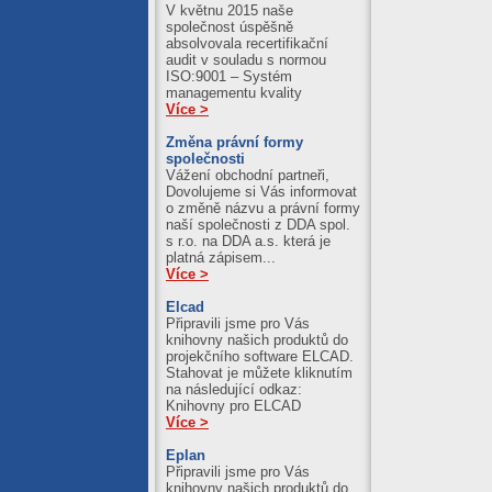
V květnu 2015 naše
společnost úspěšně
absolvovala recertifikační
audit v souladu s normou
ISO:9001 – Systém
managementu kvality
Více >
Změna právní formy
společnosti
Vážení obchodní partneři,
Dovolujeme si Vás informovat
o změně názvu a právní formy
naší společnosti z DDA spol.
s r.o. na DDA a.s. která je
platná zápisem...
Více >
Elcad
Připravili jsme pro Vás
knihovny našich produktů do
projekčního software ELCAD.
Stahovat je můžete kliknutím
na následující odkaz:
Knihovny pro ELCAD
Více >
Eplan
Připravili jsme pro Vás
knihovny našich produktů do