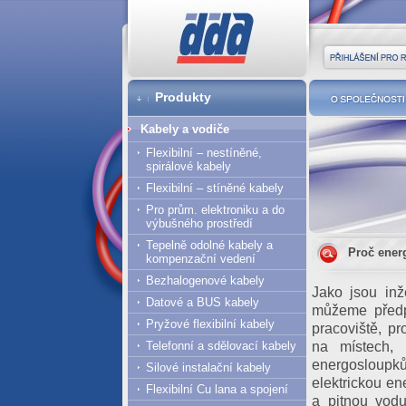
DDA cz
Přihlášení pro r
Produkty
O společnost
Kabely a vodiče
Flexibilní – nestíněné,
spirálové kabely
Flexibilní – stíněné kabely
Pro prům. elektroniku a do
výbušného prostředí
Tepelně odolné kabely a
Proč ener
kompenzační vedení
Bezhalogenové kabely
Jako jsou inž
Datové a BUS kabely
můžeme předpo
Pryžové flexibilní kabely
pracoviště, pr
na místech, 
Telefonní a sdělovací kabely
energosloupků
Silové instalační kabely
elektrickou en
Flexibilní Cu lana a spojení
a pitnou vod