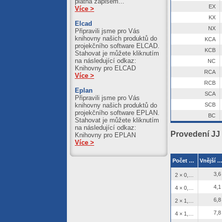
platná zápisem...
EX
Více >
KX
Elcad
NX
Připravili jsme pro Vás
knihovny našich produktů do
KCA
projekčního software ELCAD.
KCB
Stahovat je můžete kliknutím
na následující odkaz:
NC
Knihovny pro ELCAD
RCA
Více >
RCB
Eplan
SCA
Připravili jsme pro Vás
knihovny našich produktů do
SCB
projekčního software EPLAN.
BC
Stahovat je můžete kliknutím
na následující odkaz:
Provedení JJ
Knihovny pro EPLAN
Více >
Počet žil × průřez (průměr) jádra
Vnější ø [m
2
3,6
2 × 0,22 mm
2
4,1
4 × 0,22 mm
2
6,8
2 × 1,50 mm
2
7,8
4 × 1,50 mm