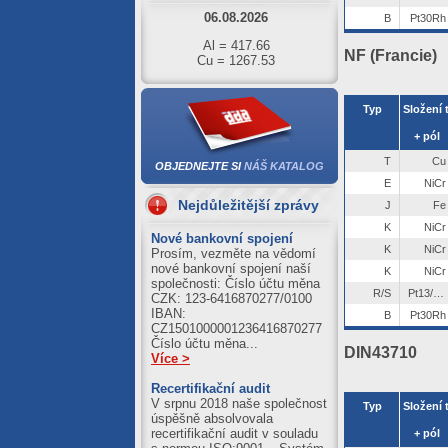
B
Pt30Rh
Al = 417.66
Cu = 1267.53
NF (Francie)
05.08.2026
Al = 422.01
Typ
Cu = 1273.71
+ pól
04.08.2026
T
Cu
OBJEDNEJTE SI
NÁŠ KATALOG
Al = 420.89
Cu = 1250.39
E
NiCr
Nejdůležitější zprávy
J
Fe
03.08.2026
K
NiCr
Nové bankovní spojení
Al = 411.21
K
NiCr
Prosím, vezměte na vědomí
Cu = 1245.59
nové bankovní spojení naší
K
NiCr
společnosti: Číslo účtu měna
R/S
Pt13/10Rh
CZK: 123-6416870277/0100
IBAN:
B
Pt30Rh
CZ1501000001236416870277
Číslo účtu měna...
DIN43710
Více >
Recertifikační audit
V srpnu 2018 naše společnost
Typ
úspěšně absolvovala
recertifikační audit v souladu
+ pól