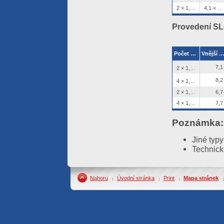
2 × 1,38 mm (pevné jádro)
4,1 × 6,7
Provedení SLG
Počet žil × průřez (průměr) jádra
Vnější ø [m
2
7,1
2 × 1,50 mm
2
8,2
4 × 1,50 mm
2 × 1,38 mm (pevné jádro)
6,7
4 × 1,38 mm (pevné jádro)
7,7
Poznámka:
Jiné typy
Technick
Nahoru
Úvodní stránka
Print
Mapa stránek