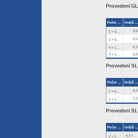
Provedení GLG
Počet žil × průřez (průměr) jádra
Vnější ø [m
2
3,6
2 × 0,22 mm
2
4,5
2 × 0,75 mm
2
6,3
4 × 1,50 mm
4 × 1,38 mm (pevné jádro)
5,8
Provedení SLSL
Počet žil × průřez (průměr) jádra
Vnější ø [m
2
4,4
2 × 0,22 mm
2
7,2
2 × 1,50 mm
Provedení SLG
Počet žil × průřez (průměr) jádra
Vnější ø [m
2
4,3 × 7,1
2 × 1,50 mm