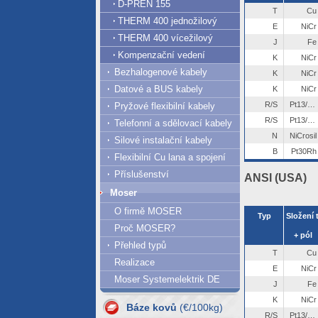
D-PREN 155
T
Cu
THERM 400 jednožilový
E
NiCr
THERM 400 vícežilový
J
Fe
Kompenzační vedení
K
NiCr
Bezhalogenové kabely
K
NiCr
Datové a BUS kabely
K
NiCr
R/S
Pt13/10Rh
Pryžové flexibilní kabely
R/S
Pt13/10Rh
Telefonní a sdělovací kabely
N
NiCrosil
Silové instalační kabely
B
Pt30Rh
Flexibilní Cu lana a spojení
Příslušenství
ANSI (USA)
Moser
O firmě MOSER
Typ
Proč MOSER?
+ pól
Přehled typů
T
Cu
Realizace
07.08.2026
E
NiCr
Moser Systemelektrik DE
J
Fe
Al = 420.61
Cu = 1293.63
K
NiCr
Báze kovů
(€/100kg)
R/S
Pt13/10Rh
06.08.2026