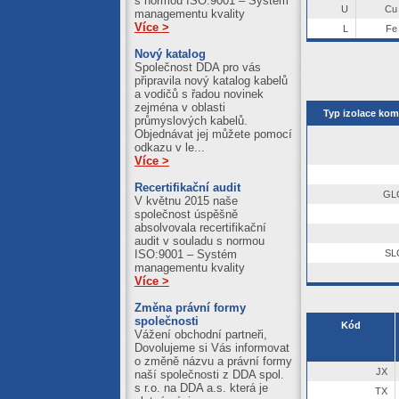
s normou ISO:9001 – Systém
U
Cu
managementu kvality
Více >
L
Fe
Nový katalog
Společnost DDA pro vás
připravila nový katalog kabelů
a vodičů s řadou novinek
zejména v oblasti
Typ izolace kom
průmyslových kabelů.
Objednávat jej můžete pomocí
odkazu v le...
Více >
Recertifikační audit
GLG
V květnu 2015 naše
společnost úspěšně
absolvovala recertifikační
audit v souladu s normou
ISO:9001 – Systém
SL
managementu kvality
Více >
Změna právní formy
společnosti
Kód
Vážení obchodní partneři,
Dovolujeme si Vás informovat
o změně názvu a právní formy
JX
naší společnosti z DDA spol.
s r.o. na DDA a.s. která je
TX