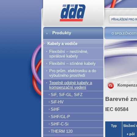
DDA cz
Přihlášení pro r
Produkty
O společnost
Kabely a vodiče
Flexibilní – nestíněné,
spirálové kabely
Flexibilní – stíněné kabely
Pro prům. elektroniku a do
výbušného prostředí
Tepelně odolné kabely a
Kompenza
kompenzační vedení
SiF, SiF-GL, SiFZ
Barevné zn
SiF-HV
IEC 60584
SiHF
SiHF/GL-P
SiHF-C-Si
Typ
THERM 120
+ pól