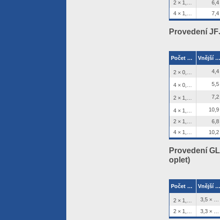
2 × 1,38 mm (pevné jádro)
6,4
4 × 1,38 mm (pevné jádro)
7,4
Provedení JFJ
Počet žil × průřez (průměr) jádra
Vnější ø [m
2
4,4
2 × 0,22 mm
2
5,5
4 × 0,22 mm
2
7,2
2 × 1,50 mm
2
10,9
4 × 1,50 mm
2 × 1,38 mm (pevné jádro)
6,8
4 × 1,38 mm (pevné jádro)
10,2
Provedení GLG
oplet)
Počet žil × průřez (průměr) jádra
Vnější ø [m
2
3,5 × 5,5
2 × 1,50 mm
2 × 1,38 mm (pevné jádro)
3,3 × 5,1