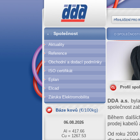
DDA cz
Přihlášení pro r
Společnost
O společnost
Aktuality
Reference
Obchodní a dodací podmínky
ISO certifikát
Eplan
Profil spo
Elcad
Záruka Elektromobilita
07.08.2026
DDA a.s.
byla
Al = 420.61
společnost zab
Báze kovů
(€/100kg)
Cu = 1293.63
Během dalších
06.08.2026
prodej kabelů
Al = 417.66
Cu = 1267.53
Od roku 2000 s