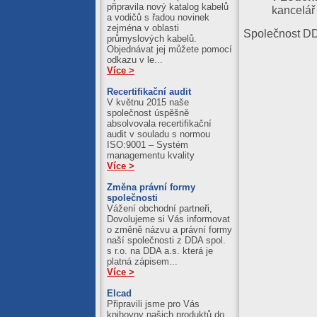
připravila nový katalog kabelů
kancelář
a vodičů s řadou novinek
zejména v oblasti
Společnost D
průmyslových kabelů.
Objednávat jej můžete pomocí
odkazu v le...
Více >
Recertifikační audit
V květnu 2015 naše
společnost úspěšně
absolvovala recertifikační
audit v souladu s normou
ISO:9001 – Systém
managementu kvality
Více >
Změna právní formy
společnosti
Vážení obchodní partneři,
Dovolujeme si Vás informovat
o změně názvu a právní formy
naší společnosti z DDA spol.
s r.o. na DDA a.s. která je
platná zápisem...
Více >
Elcad
Připravili jsme pro Vás
knihovny našich produktů do