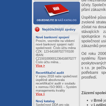
dle mezinárodn
05.08.2026
účely. Společn
Al = 422.01
přání zákazník
Cu = 1273.71
Úspěšné působ
04.08.2026
OBJEDNEJTE SI
NÁŠ KATALOG
zvolené strat
Al = 420.89
zůstat na dosa
Cu = 1250.39
Nejdůležitější zprávy
stávajících 
03.08.2026
spolupráce n
Nové bankovní spojení
společnost us
Prosím, vezměte na vědomí
Al = 411.21
nové bankovní spojení naší
Cu = 1245.59
zákazníků pro
společnosti: Číslo účtu měna
CZK: 123-6416870277/0100
Od roku 2006 
IBAN:
systému řízen
CZ1501000001236416870277
Číslo účtu měna...
poskytovaných
Více >
s r.o. je peč
potřebami sp
Recertifikační audit
V srpnu 2018 naše společnost
prostředí.
úspěšně absolvovala
recertifikační audit v souladu
s normou ISO:9001 – Systém
managementu kvality
Zázemí společ
Více >
v
Brně
j
Nový katalog
v
Loděni
Společnost DDA pro vás