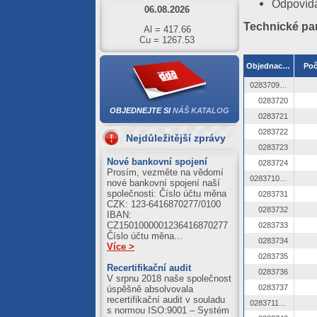
Odpovídá
Al = 417.66
Technické pa
Cu = 1267.53
05.08.2026
Objednací číslo
Poč
Al = 422.01
Cu = 1273.71
0283709 OZ
04.08.2026
0283720
OBJEDNEJTE SI
NÁŠ KATALOG
0283721
Al = 420.89
Cu = 1250.39
0283722
Nejdůležitější zprávy
0283723
03.08.2026
Nové bankovní spojení
0283724
Al = 411.21
Prosím, vezměte na vědomí
0283710 OZ
Cu = 1245.59
nové bankovní spojení naší
společnosti: Číslo účtu měna
0283731
CZK: 123-6416870277/0100
0283732
IBAN:
CZ1501000001236416870277
0283733
Číslo účtu měna...
0283734
Více >
0283735
Recertifikační audit
0283736
V srpnu 2018 naše společnost
0283737
úspěšně absolvovala
recertifikační audit v souladu
0283711 OZ
s normou ISO:9001 – Systém