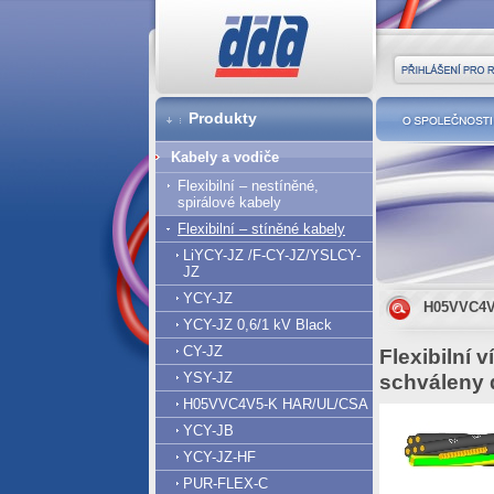
DDA cz
Přihlášení pro r
Produkty
O společnost
Kabely a vodiče
Flexibilní – nestíněné,
spirálové kabely
Flexibilní – stíněné kabely
LiYCY-JZ /F-CY-JZ/YSLCY-
JZ
YCY-JZ
H05VVC4V
YCY-JZ 0,6/1 kV Black
CY-JZ
Flexibilní 
YSY-JZ
schváleny 
H05VVC4V5-K HAR/UL/CSA
YCY-JB
YCY-JZ-HF
PUR-FLEX-C