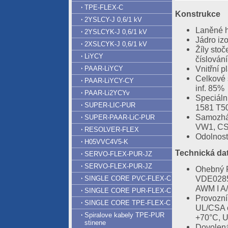
TPE-FLEX-C
Konstrukce
2YSLCY-J 0,6/1 kV
Laněné h
2YSLCYK-J 0,6/1 kV
Jádro iz
2XSLCYK-J 0,6/1 kV
Žíly stoč
LiYCY
číslován
Vnitřní 
PAAR-LiYCY
Celkové 
PAAR-LiYCY-CY
inf. 85%
PAAR-Li2YCYv
Speciáln
SUPER-LIC-PUR
1581 T5
Samozháš
SUPER-PAAR-LiC-PUR
VW1, CS
RESOLVER-FLEX
Odolnost
H05VVC4V5-K
Technická da
SERVO-FLEX-PUR-JZ
SERVO-FLEX-PUR-JZ
Ohebný P
VDE0285
SINGLE CORE PVC-FLEX-C
AWM I A/
SINGLE CORE PUR-FLEX-C
Provozní
SINGLE CORE TPE-FLEX-C
UL/CSA o
Spiralove kabely TPE-PUR
+70°C, 
stinene
Dovolená