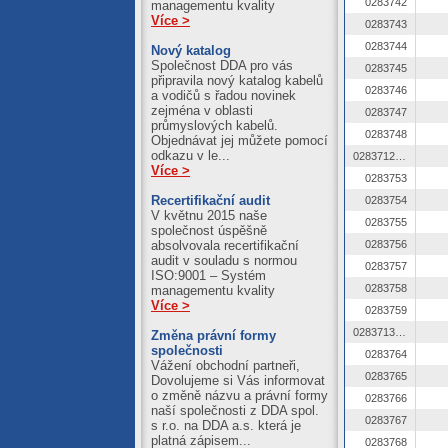
0283742
managementu kvality
Více >
0283743
0283744
Nový katalog
Společnost DDA pro vás
0283745
připravila nový katalog kabelů
0283746
a vodičů s řadou novinek
zejména v oblasti
0283747
průmyslových kabelů.
0283748
Objednávat jej můžete pomocí
odkazu v le...
0283712 OZ
Více >
0283753
Recertifikační audit
0283754
V květnu 2015 naše
0283755
společnost úspěšně
absolvovala recertifikační
0283756
audit v souladu s normou
0283757
ISO:9001 – Systém
0283758
managementu kvality
Více >
0283759
0283713 OZ
Změna právní formy
společnosti
0283764
Vážení obchodní partneři,
0283765
Dovolujeme si Vás informovat
o změně názvu a právní formy
0283766
naší společnosti z DDA spol.
0283767
s r.o. na DDA a.s. která je
platná zápisem...
0283768