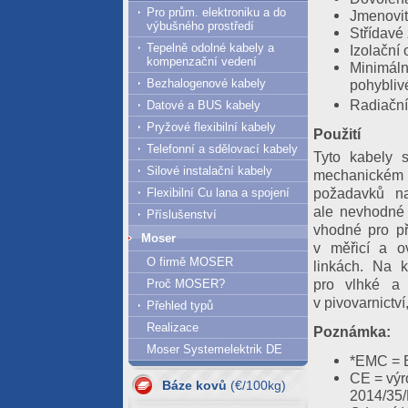
Pro prům. elektroniku a do
Jmenovit
výbušného prostředí
Střídavé
Tepelně odolné kabely a
Izolační
kompenzační vedení
Minimáln
pohyblivé
Bezhalogenové kabely
Radiační
Datové a BUS kabely
Pryžové flexibilní kabely
Použití
Telefonní a sdělovací kabely
Tyto kabely s
Silové instalační kabely
mechanickém 
požadavků na
Flexibilní Cu lana a spojení
ale nevhodné 
Příslušenství
vhodné pro př
Moser
v měřicí a ov
O firmě MOSER
linkách. Na 
pro vlhké a 
Proč MOSER?
v pivovarnictví
Přehled typů
Realizace
Poznámka:
07.08.2026
Moser Systemelektrik DE
*EMC = E
Al = 420.61
CE = výr
Cu = 1293.63
Báze kovů
(€/100kg)
2014/35
06.08.2026