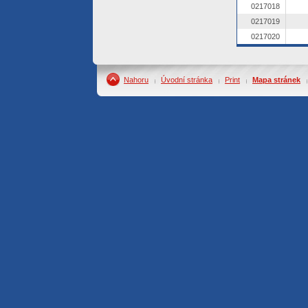
0217018
0217019
0217020
Nahoru
Úvodní stránka
Print
Mapa stránek