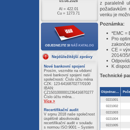
z paralelně u
Al = 422.01
Cu = 1273.71
požadavkům na
venku je možn
04.08.2026
Al = 420.89
Poznámka:
Cu = 1250.39
*EMC = E
03.08.2026
Pro opti
zakončen
Al = 411.21
OBJEDNEJTE SI
NÁŠ KATALOG
Cu = 1245.59
CE = výr
2014/35
Nejdůležitější zprávy
31.07.2026
Odpovídá
Al = 422.51
K dispozi
Nové bankovní spojení
Cu = 1243.10
Prosím, vezměte na vědomí
nové bankovní spojení naší
Technické pa
společnosti: Číslo účtu měna
CZK: 123-6416870277/0100
IBAN:
Objednací číslo
Poče
CZ1501000001236416870277
Číslo účtu měna...
0221001
Více >
0221002
Recertifikační audit
0221003
V srpnu 2018 naše společnost
úspěšně absolvovala
0221004
recertifikační audit v souladu
0221005
s normou ISO:9001 – Systém