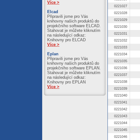
Více >
0221027
Elcad
0221028
Připravili jsme pro Vás
0221029
knihovny našich produktů do
projekčního software ELCAD.
0221030
Stahovat je můžete kliknutím
0221031
na následující odkaz:
Knihovny pro ELCAD
0221032
Více >
0221033
Eplan
0221034
Připravili jsme pro Vás
0221035
knihovny našich produktů do
projekčního software EPLAN.
0221036
Stahovat je můžete kliknutím
0221037
na následující odkaz:
Knihovny pro EPLAN
0221038
Více >
0221039
0221040
0221041
0221042
0221043
0221044
0221045
0221046