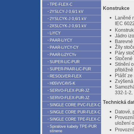
TPE-FLEX-C
Konstrukce
2YSLCY-J 0,6/1 kV
Laněné m
2YSLCYK-J 0,6/1 kV
IEC 60228
2XSLCYK-J 0,6/1 kV
Konstruk
LiYCY
Jádro iz
PAAR-LiYCY
Barevné 
Žíly stoč
PAAR-LiYCY-CY
Páry sto
PAAR-Li2YCYv
Stočené p
SUPER-LIC-PUR
Stínění 
SUPER-PAAR-LiC-PUR
přibližn
Plášť ze
RESOLVER-FLEX
Zvýšená 
H05VVC4V5-K
Samozháš
SERVO-FLEX-PUR-JZ
332-1-2,
SERVO-FLEX-PUR-JZ
Technická da
SINGLE CORE PVC-FLEX-C
Datové, 
SINGLE CORE PUR-FLEX-C
Provozní
SINGLE CORE TPE-FLEX-C
uložení 
Spiralove kabely TPE-PUR
Provozní
stinene