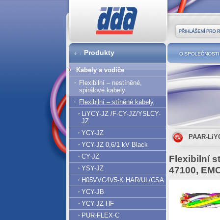
DDA cz
Přihlášení pro r
Produkty
O společnost
Kabely a vodiče
Flexibilní – nestíněné,
spirálové kabely
Flexibilní – stíněné kabely
LiYCY-JZ /F-CY-JZ/YSLCY-
JZ
YCY-JZ
PAAR-LiY
YCY-JZ 0,6/1 kV Black
CY-JZ
Flexibilní 
YSY-JZ
47100, EM
H05VVC4V5-K HAR/UL/CSA
YCY-JB
YCY-JZ-HF
PUR-FLEX-C