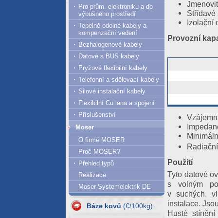
Jmenovit
Pro prům. elektroniku a do
Střídavé 
výbušného prostředí
Izolační
Tepelně odolné kabely a
kompenzační vedení
Provozní kapa
Bezhalogenové kabely
Datové a BUS kabely
Pryžové flexibilní kabely
Telefonní a sdělovací kabely
Silové instalační kabely
Flexibilní Cu lana a spojení
Příslušenství
Vzájemná
Impedanc
Moser
Minimáln
O firmě MOSER
Radiační
Proč MOSER?
Použití
Přehled typů
Tyto datové ov
06.08.2026
Realizace
s volným po
Moser Systemelektrik DE
Al = 417.66
v suchých, v
Cu = 1267.53
instalace. Jso
Báze kovů
(€/100kg)
05.08.2026
Husté stínění