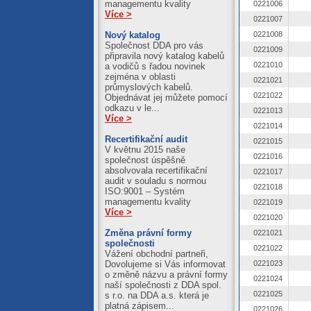
managementu kvality
0221006
Více >
0221007
Nový katalog
0221008
Společnost DDA pro vás
0221009
připravila nový katalog kabelů
0221010
a vodičů s řadou novinek
zejména v oblasti
0221021
průmyslových kabelů.
0221022
Objednávat jej můžete pomocí
odkazu v le...
0221013
Více >
0221014
Recertifikační audit
0221015
V květnu 2015 naše
0221016
společnost úspěšně
absolvovala recertifikační
0221017
audit v souladu s normou
0221018
ISO:9001 – Systém
managementu kvality
0221019
Více >
0221020
Změna právní formy
0221021
společnosti
0221022
Vážení obchodní partneři,
Dovolujeme si Vás informovat
0221023
o změně názvu a právní formy
0221024
naší společnosti z DDA spol.
0221025
s r.o. na DDA a.s. která je
platná zápisem...
0221026