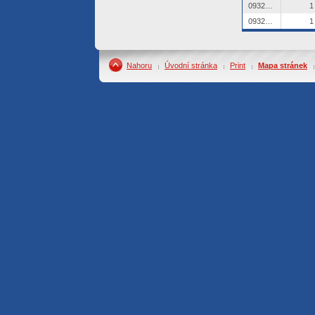
0932554
1
0932555
1
Nahoru
Úvodní stránka
Print
Mapa stránek