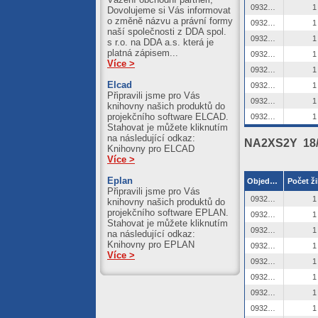
0932538
1
Dovolujeme si Vás informovat
o změně názvu a právní formy
0932539
1
naší společnosti z DDA spol.
0932540
1
s r.o. na DDA a.s. která je
platná zápisem...
0932541
1
Více >
0932542
1
Elcad
0932543
1
Připravili jsme pro Vás
0932544
1
knihovny našich produktů do
projekčního software ELCAD.
0932545
1
Stahovat je můžete kliknutím
na následující odkaz:
NA2XS2Y 18/
Knihovny pro ELCAD
Více >
Eplan
Objednací číslo
Počet ži
Připravili jsme pro Vás
0932546
1
knihovny našich produktů do
projekčního software EPLAN.
0932547
1
Stahovat je můžete kliknutím
0932548
1
na následující odkaz:
Knihovny pro EPLAN
0932549
1
Více >
0932550
1
0932551
1
0932552
1
0932553
1