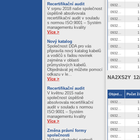
Recertifikační audit
0932522
1
V srpnu 2018 naše společnost
0932523
1
úspěšně absolvovala
recertifikační audit v souladu
0932524
1
s normou ISO:9001 – Systém
0932525
1
managementu kvality
Více >
0932526
1
0932527
1
Nový katalog
Společnost DDA pro vás
0932528
1
připravila nový katalog kabelů
0932529
1
a vodičů s řadou novinek
zejména v oblasti
0932530
1
průmyslových kabelů.
0932531
1
Objednávat jej můžete pomocí
odkazu v le...
NA2XS2Y 12/
Více >
Recertifikační audit
V květnu 2015 naše
Objednací číslo
Počet ži
společnost úspěšně
0932532
1
absolvovala recertifikační
audit v souladu s normou
0932533
1
ISO:9001 – Systém
0932534
1
managementu kvality
Více >
0932535
1
0932536
1
Změna právní formy
společnosti
0932537
1
Vážení obchodní partneři,