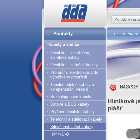
DDA cz
Přihlášení pro r
Produkty
O společnost
Kabely a vodiče
Flexibilní – nestíněné,
spirálové kabely
Flexibilní – stíněné kabely
Pro prům. elektroniku a do
výbušného prostředí
Tepelně odolné kabely a
NA2XS2Y 6
kompenzační vedení
Bezhalogenové kabely
Hliníkové j
Datové a BUS kabely
plášť
Pryžové flexibilní kabely
Telefonní a sdělovací kabely
Silové instalační kabely
NYY-J/-O