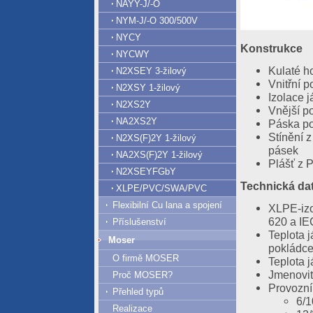
NAYY-J/-O
NYM-J/-O 300/500V
NYCY
Konstrukce
NYCWY
Kulaté h
N2XSEY 3-žilový
Vnitřní p
N2XSY 1-žilový
Izolace 
N2XS2Y
Vnější po
NA2XS2Y
Páska po
Stínění 
N2XS(F)2Y 1-žilový
pásek
NA2XS(F)2Y 1-žilový
Plášť z 
N2XSEYFGbY
Technická da
XLPE/PVC/SWA/PVC
Flexibilní Cu lana a spojení
XLPE-izo
620 a IE
Příslušenství
Teplota 
Moser
pokládce
O firmě MOSER
Teplota j
Jmenovit
Proč MOSER?
Provozní 
Přehled typů
6/1
Realizace