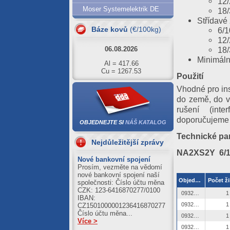
12/
07.08.2026
Moser Systemelektrik DE
18/
Střídavé 
Al = 420.61
Cu = 1293.63
Báze kovů
(€/100kg)
6/1
12/
06.08.2026
18/
Al = 417.66
Minimáln
Cu = 1267.53
Použití
05.08.2026
Vhodné pro ins
Al = 422.01
do země, do vo
Cu = 1273.71
rušení (inte
04.08.2026
doporučujeme p
OBJEDNEJTE SI
NÁŠ KATALOG
Al = 420.89
Technické pa
Cu = 1250.39
Nejdůležitější zprávy
NA2XS2Y 6/1
03.08.2026
Nové bankovní spojení
Al = 411.21
Prosím, vezměte na vědomí
Cu = 1245.59
nové bankovní spojení naší
Objednací číslo
Počet ži
společnosti: Číslo účtu měna
CZK: 123-6416870277/0100
0932518
1
IBAN:
0932519
1
CZ1501000001236416870277
Číslo účtu měna...
0932520
1
Více >
0932521
1