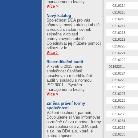
managementu kvality
0216214
Více >
0216215
Nový katalog
0216216
Společnost DDA pro vás
připravila nový katalog kabelů
0216217
a vodičů s řadou novinek
0216218
zejména v oblasti
průmyslových kabelů.
0216219
Objednávat jej můžete pomocí
0216220
odkazu v le...
Více >
0216221
0216222
Recertifikační audit
V květnu 2015 naše
0216223 OZ
společnost úspěšně
0216224
absolvovala recertifikační
audit v souladu s normou
0216225
ISO:9001 – Systém
0216226
managementu kvality
Více >
0216227
0216228
Změna právní formy
0216229
společnosti
Vážení obchodní partneři,
0216230
Dovolujeme si Vás informovat
0216231
o změně názvu a právní formy
naší společnosti z DDA spol.
0216232
s r.o. na DDA a.s. která je
0216233
platná zápisem...