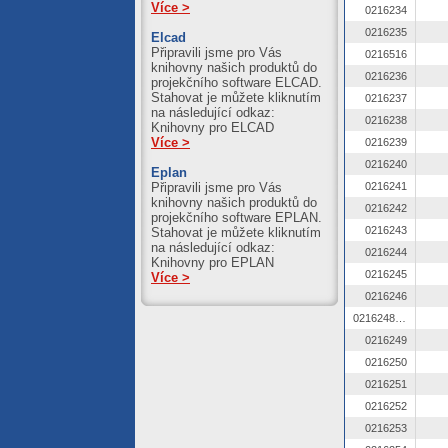
Více >
0216234
0216235
Elcad
Připravili jsme pro Vás
0216516
knihovny našich produktů do
0216236
projekčního software ELCAD.
Stahovat je můžete kliknutím
0216237
na následující odkaz:
0216238
Knihovny pro ELCAD
Více >
0216239
0216240
Eplan
Připravili jsme pro Vás
0216241
knihovny našich produktů do
0216242
projekčního software EPLAN.
0216243
Stahovat je můžete kliknutím
na následující odkaz:
0216244
Knihovny pro EPLAN
0216245
Více >
0216246
0216248 OZ
0216249
0216250
0216251
0216252
0216253