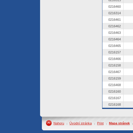
0216313
0216460
0216314
0216461
0216462
0216463
0216464
0216465
0216157
0216466
0216158
0216467
0216159
0216468
0216160
0216167
0216168
Nahoru
Úvodní stránka
Print
Mapa stránek