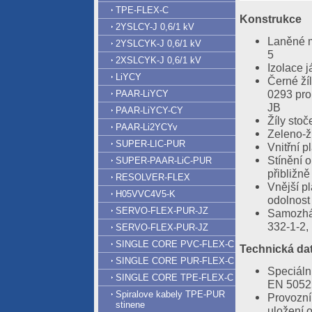
TPE-FLEX-C
Konstrukce
2YSLCY-J 0,6/1 kV
Laněné m
2YSLCYK-J 0,6/1 kV
5
2XSLCYK-J 0,6/1 kV
Izolace 
LiYCY
Černé ží
0293 pro
PAAR-LiYCY
JB
PAAR-LiYCY-CY
Žíly stoč
PAAR-Li2YCYv
Zeleno-žl
SUPER-LIC-PUR
Vnitřní 
Stínění 
SUPER-PAAR-LiC-PUR
přibližn
RESOLVER-FLEX
Vnější p
H05VVC4V5-K
odolnost 
SERVO-FLEX-PUR-JZ
Samozháš
332-1-2,
SERVO-FLEX-PUR-JZ
SINGLE CORE PVC-FLEX-C
Technická da
SINGLE CORE PUR-FLEX-C
Speciáln
SINGLE CORE TPE-FLEX-C
EN 5052
Spiralove kabely TPE-PUR
Provozní
stinene
uložení 