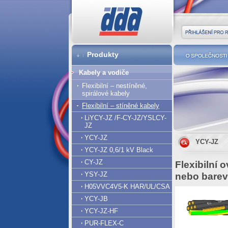
DDA cz
Přihlášení pro r
Produkty
O společnost
Kabely a vodiče
Flexibilní – nestíněné,
spirálové kabely
Flexibilní – stíněné kabely
LiYCY-JZ /F-CY-JZ/YSLCY-
JZ
YCY-JZ
YCY-JZ
YCY-JZ 0,6/1 kV Black
CY-JZ
Flexibilní 
YSY-JZ
nebo barevn
H05VVC4V5-K HAR/UL/CSA
YCY-JB
YCY-JZ-HF
PUR-FLEX-C