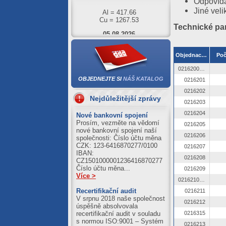
Odpovíd
Al = 417.66
Cu = 1267.53
Jiné veli
05.08.2026
Technické pa
Al = 422.01
Cu = 1273.71
Objednací číslo
Poč
04.08.2026
0216200 OZ
Al = 420.89
OBJEDNEJTE SI
NÁŠ KATALOG
Cu = 1250.39
0216201
0216202
03.08.2026
Nejdůležitější zprávy
0216203
Al = 411.21
0216204
Nové bankovní spojení
Cu = 1245.59
Prosím, vezměte na vědomí
0216205
nové bankovní spojení naší
0216206
společnosti: Číslo účtu měna
CZK: 123-6416870277/0100
0216207
IBAN:
0216208
CZ1501000001236416870277
Číslo účtu měna...
0216209
Více >
0216210 OZ
Recertifikační audit
0216211
V srpnu 2018 naše společnost
0216212
úspěšně absolvovala
recertifikační audit v souladu
0216315
s normou ISO:9001 – Systém
0216213