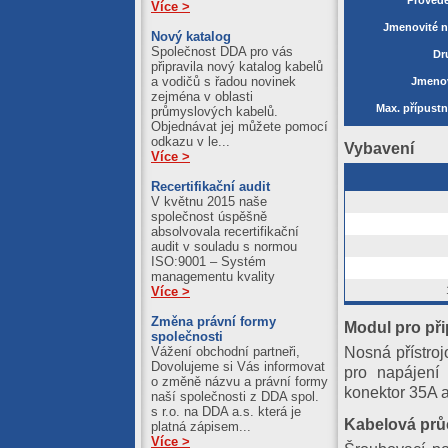
Více >
Jmenovité na
Nový katalog
Společnost DDA pro vás
Dr
připravila nový katalog kabelů
a vodičů s řadou novinek
Jmenov
zejména v oblasti
Max. přípustn
průmyslových kabelů.
Objednávat jej můžete pomocí
odkazu v le...
Vybavení
Více >
Recertifikační audit
V květnu 2015 naše
společnost úspěšně
absolvovala recertifikační
audit v souladu s normou
ISO:9001 – Systém
managementu kvality
Více >
Změna právní formy
Modul pro při
společnosti
Nosná přístro
Vážení obchodní partneři,
Dovolujeme si Vás informovat
pro napájení
o změně názvu a právní formy
konektor 35A a
naší společnosti z DDA spol.
s r.o. na DDA a.s. která je
Kabelová prů
platná zápisem...
Více >