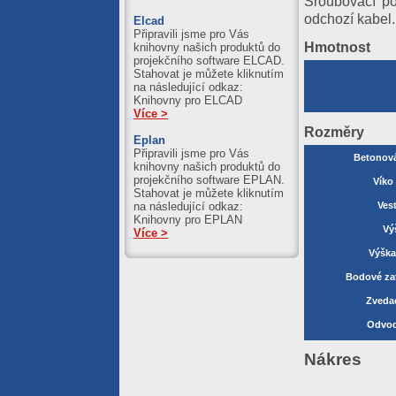
Šroubovací po
odchozí kabel.
Elcad
Připravili jsme pro Vás
Hmotnost
knihovny našich produktů do
projekčního software ELCAD.
Stahovat je můžete kliknutím
na následující odkaz:
Knihovny pro ELCAD
Více >
Rozměry
Eplan
Připravili jsme pro Vás
Betonová
knihovny našich produktů do
projekčního software EPLAN.
Víko
Stahovat je můžete kliknutím
Ves
na následující odkaz:
Knihovny pro EPLAN
Vý
Více >
Výška
Bodové zat
Zveda
Odvod
Nákres