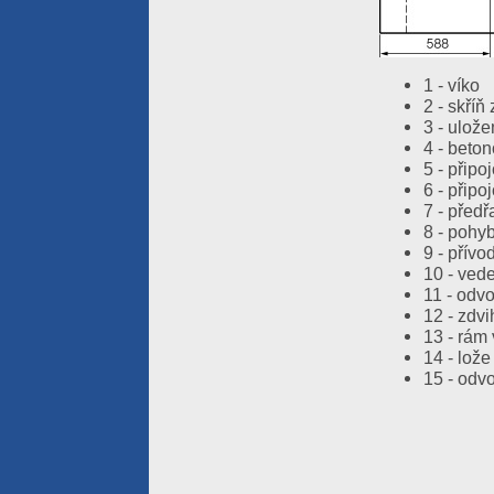
1 - víko
2 - skříň 
3 - ulože
4 - beto
5 - připo
6 - připo
7 - předř
8 - pohyb
9 - přívo
10 - ved
11 - odv
12 - zdv
13 - rám
14 - lože
15 - odv