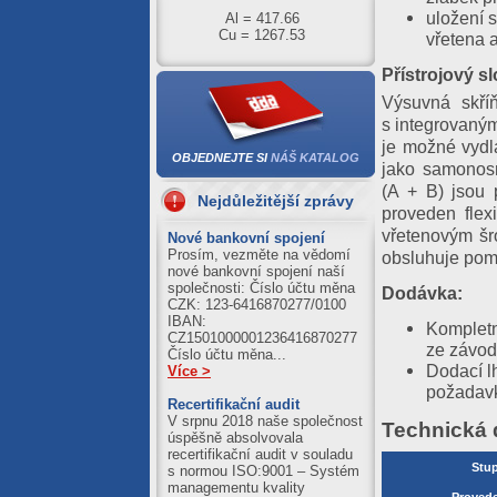
Cu = 1267.53
uložení 
vřetena 
05.08.2026
Přístrojový s
Al = 422.01
Cu = 1273.71
Výsuvná skří
s integrovaným
04.08.2026
je možné vydlá
Al = 420.89
OBJEDNEJTE SI
NÁŠ KATALOG
jako samonosn
Cu = 1250.39
(A + B) jsou p
Nejdůležitější zprávy
03.08.2026
proveden flex
vřetenovým šr
Al = 411.21
Nové bankovní spojení
Cu = 1245.59
Prosím, vezměte na vědomí
obsluhuje pomo
nové bankovní spojení naší
společnosti: Číslo účtu měna
Dodávka:
CZK: 123-6416870277/0100
IBAN:
Kompletn
CZ1501000001236416870277
ze závod
Číslo účtu měna...
Dodací l
Více >
požadav
Recertifikační audit
V srpnu 2018 naše společnost
Technická 
úspěšně absolvovala
recertifikační audit v souladu
Stup
s normou ISO:9001 – Systém
managementu kvality
Provede