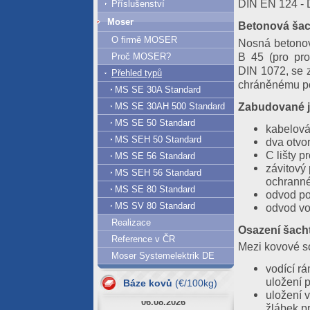
DIN EN 124 - D
Příslušenství
Moser
Betonová šac
O firmě MOSER
Nosná betonov
B 45 (pro pro
Proč MOSER?
DIN 1072, se 
Přehled typů
chráněnému po
MS SE 30A Standard
Zabudované j
MS SE 30AH 500 Standard
MS SE 50 Standard
kabelová
MS SEH 50 Standard
dva otvo
C lišty p
MS SE 56 Standard
závitový 
MS SEH 56 Standard
ochranné
MS SE 80 Standard
odvod p
MS SV 80 Standard
odvod vo
Realizace
Osazení šach
Reference v ČR
07.08.2026
Mezi kovové so
Moser Systemelektrik DE
Al = 420.61
vodící rá
Cu = 1293.63
uložení p
Báze kovů
(€/100kg)
06.08.2026
uložení 
žlábek p
Al = 417.66