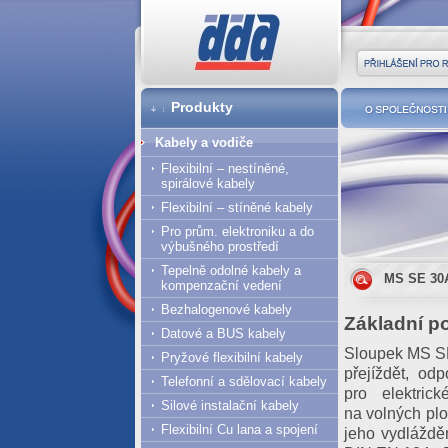
DDA cz
Přihlášení pro r
Produkty
O společnost
Kabely a vodiče
Flexibilní – nestíněné,
spirálové kabely
Flexibilní – stíněné kabely
Pro prům. elektroniku a do
výbušného prostředí
Tepelně odolné kabely a
MS SE 30
kompenzační vedení
Bezhalogenové kabely
Základní p
Datové a BUS kabely
Sloupek MS SE
Pryžové flexibilní kabely
přejíždět, o
Telefonní a sdělovací kabely
pro elektric
Silové instalační kabely
na volných pl
Flexibilní Cu lana a spojení
jeho vydlážděn