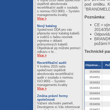
V srpnu 2018 naše společnost
pod omítku. K
úspěšně absolvovala
recertifikační audit v souladu
"BRANDMELD
s normou ISO:9001 – Systém
managementu kvality
Poznámka:
Více >
CE = výr
Nový katalog
2014/35
Společnost DDA pro vás
připravila nový katalog kabelů
Odpovíd
a vodičů s řadou novinek
BRANDME
zejména v oblasti
požární 
průmyslových kabelů.
Objednávat jej můžete pomocí
Technické pa
odkazu v le...
Více >
Recertifikační audit
Objednací číslo
Poč
V květnu 2015 naše
společnost úspěšně
0534050
absolvovala recertifikační
0534051
audit v souladu s normou
ISO:9001 – Systém
0534052
managementu kvality
0534053
Více >
0534054
Změna právní formy
0534055
společnosti
Vážení obchodní partneři,
0534056
Dovolujeme si Vás informovat
0534057