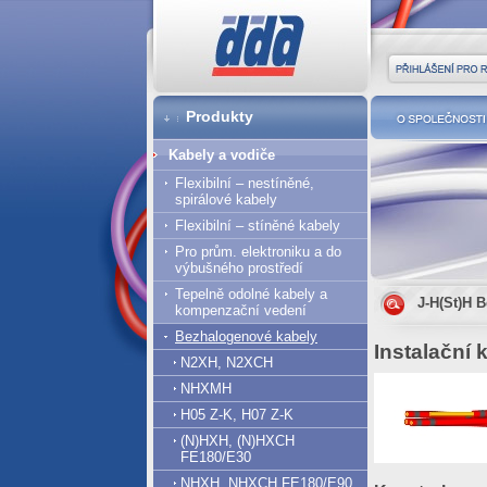
DDA cz
Přihlášení pro r
Produkty
O společnost
Kabely a vodiče
Flexibilní – nestíněné,
spirálové kabely
Flexibilní – stíněné kabely
Pro prům. elektroniku a do
výbušného prostředí
Tepelně odolné kabely a
J-H(St)H 
kompenzační vedení
Bezhalogenové kabely
Instalační
N2XH, N2XCH
NHXMH
H05 Z-K, H07 Z-K
(N)HXH, (N)HXCH
FE180/E30
NHXH, NHXCH FE180/E90