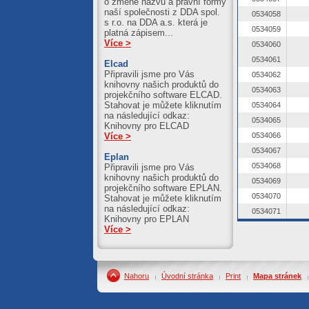
o změně názvu a právní formy
naší společnosti z DDA spol.
0534058
s r.o. na DDA a.s. která je
0534059
platná zápisem...
Více >
0534060
0534061
Elcad
Připravili jsme pro Vás
0534062
knihovny našich produktů do
0534063
projekčního software ELCAD.
Stahovat je můžete kliknutím
0534064
na následující odkaz:
0534065
Knihovny pro ELCAD
0534066
Více >
0534067
Eplan
0534068
Připravili jsme pro Vás
knihovny našich produktů do
0534069
projekčního software EPLAN.
0534070
Stahovat je můžete kliknutím
na následující odkaz:
0534071
Knihovny pro EPLAN
Více >
Nahoru
Úvodní stránka
Print
Mapa stránek