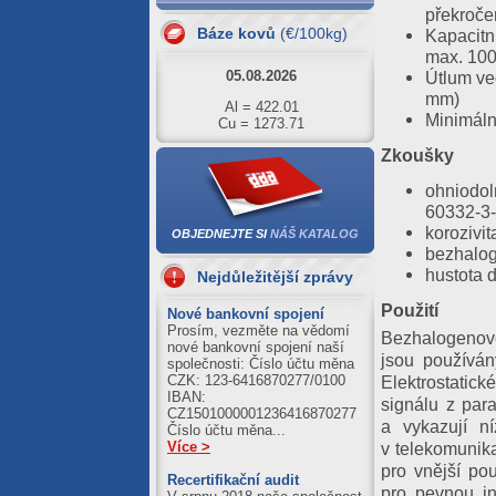
překroče
Al = 417.66
Cu = 1267.53
Báze kovů
(€/100kg)
Kapacitn
max. 10
05.08.2026
Útlum ve
Al = 422.01
mm)
Cu = 1273.71
Minimáln
04.08.2026
Zkoušky
Al = 420.89
ohniodol
Cu = 1250.39
60332-3-
03.08.2026
korozivi
OBJEDNEJTE SI
NÁŠ KATALOG
Al = 411.21
bezhalog
Cu = 1245.59
hustota 
Nejdůležitější zprávy
31.07.2026
Použití
Nové bankovní spojení
Al = 422.51
Prosím, vezměte na vědomí
Bezhalogenové
Cu = 1243.10
nové bankovní spojení naší
jsou používán
společnosti: Číslo účtu měna
Elektrostatick
CZK: 123-6416870277/0100
IBAN:
signálu z par
CZ1501000001236416870277
a vykazují n
Číslo účtu měna...
v telekomunika
Více >
pro vnější pou
Recertifikační audit
pro pevnou in