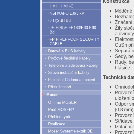
Konstrukce
HMH, HMH-C
Měděné p
NSHXAFÖ 1,8/3 kV
Bezhalog
J-H(St)H Bd
Značení 
Žíly sto
JE-H(St)H FE180/E30-E90
Bd
a ovinut
Elektrost
FP FIREPROOF SECURITY
CABLE
CuSn pří
Separáto
Datové a BUS kabely
Šedý, be
Pryžové flexibilní kabely
Rudý, be
Telefonní a sdělovací kabely
hlásiče
Silové instalační kabely
Technická da
Flexibilní Cu lana a spojení
Ohniodol
Příslušenství
Provozní
Moser
uložení 
O firmě MOSER
Odpor sm
(0,8 mm)
Proč MOSER?
Provozní
Přehled typů
Střídavé 
Realizace
Izolační
06.08.2026
Moser Systemelektrik DE
Provozní