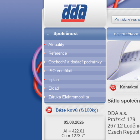
DDA cz
Přihlášení pro r
Společnost
O společnost
Aktuality
Reference
Obchodní a dodací podmínky
ISO certifikát
Eplan
Kontaktní
Elcad
06.08.2026
Záruka Elektromobilita
Sídlo společno
Al = 417.66
Báze kovů
(€/100kg)
Cu = 1267.53
DDA a.s.
05.08.2026
Pražská 179
267 12 Loděni
Al = 422.01
Czech Republ
Cu = 1273.71