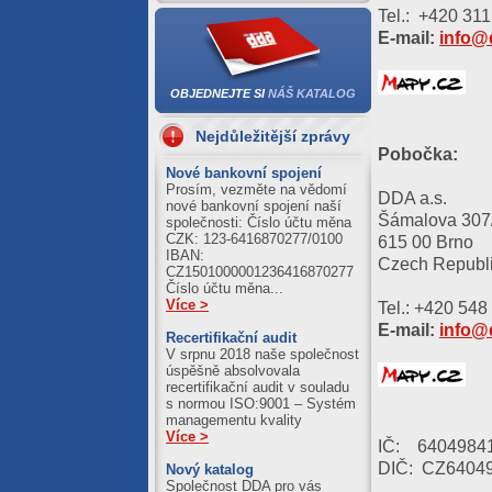
04.08.2026
Tel.: +420 31
Al = 420.89
E-mail:
info@
Cu = 1250.39
03.08.2026
OBJEDNEJTE SI
NÁŠ KATALOG
Al = 411.21
Cu = 1245.59
Nejdůležitější zprávy
Pobočka:
31.07.2026
Nové bankovní spojení
Prosím, vezměte na vědomí
Al = 422.51
DDA a.s.
nové bankovní spojení naší
Cu = 1243.10
Šámalova 307
společnosti: Číslo účtu měna
CZK: 123-6416870277/0100
615 00 Brno
IBAN:
Czech Republ
CZ1501000001236416870277
Číslo účtu měna...
Více >
Tel.: +420 548
E-mail:
info@
Recertifikační audit
V srpnu 2018 naše společnost
úspěšně absolvovala
recertifikační audit v souladu
s normou ISO:9001 – Systém
managementu kvality
Více >
IČ: 6404984
DIČ: CZ6404
Nový katalog
Společnost DDA pro vás