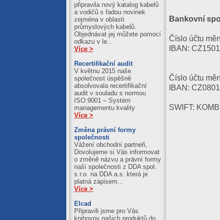
připravila nový katalog kabelů
a vodičů s řadou novinek
Bankovní spo
zejména v oblasti
průmyslových kabelů.
Objednávat jej můžete pomocí
Číslo účtu m
odkazu v le...
IBAN: CZ150
Více >
Recertifikační audit
V květnu 2015 naše
Číslo účtu m
společnost úspěšně
absolvovala recertifikační
IBAN: CZ080
audit v souladu s normou
ISO:9001 – Systém
SWIFT: KOM
managementu kvality
Více >
Změna právní formy
společnosti
Vážení obchodní partneři,
Dovolujeme si Vás informovat
o změně názvu a právní formy
naší společnosti z DDA spol.
s r.o. na DDA a.s. která je
platná zápisem...
Více >
Elcad
Připravili jsme pro Vás
knihovny našich produktů do