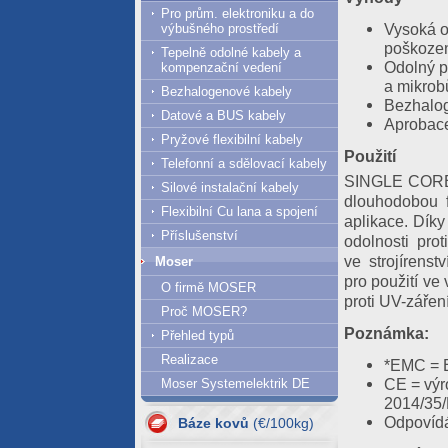
Pro prům. elektroniku a do
Vysoká o
výbušného prostředí
poškození
Tepelně odolné kabely a
Odolný p
kompenzační vedení
a mikro
Bezhalogenové kabely
Bezhalo
Datové a BUS kabely
Aprobac
Pryžové flexibilní kabely
Použití
Telefonní a sdělovací kabely
SINGLE CORE T
Silové instalační kabely
dlouhodobou f
Flexibilní Cu lana a spojení
aplikace. Dík
Příslušenství
odolnosti pro
ve strojírenst
Moser
pro použití ve
O firmě MOSER
proti UV-záření
Proč MOSER?
Poznámka:
Přehled typů
Realizace
*EMC = E
07.08.2026
CE = výr
Moser Systemelektrik DE
2014/35
Al = 420.61
Cu = 1293.63
Odpovídá
Báze kovů
(€/100kg)
06.08.2026