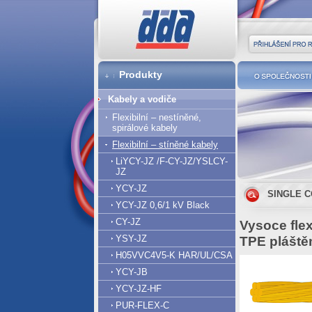
DDA cz
Přihlášení pro r
Produkty
O společnost
Kabely a vodiče
Flexibilní – nestíněné,
spirálové kabely
Flexibilní – stíněné kabely
LiYCY-JZ /F-CY-JZ/YSLCY-
JZ
YCY-JZ
SINGLE C
YCY-JZ 0,6/1 kV Black
CY-JZ
Vysoce flex
YSY-JZ
TPE pláště
H05VVC4V5-K HAR/UL/CSA
YCY-JB
YCY-JZ-HF
PUR-FLEX-C