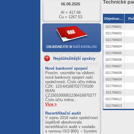
Technické pa
Al = 417.66
Cu = 1267.53
Objednací číslo
Poč
05.08.2026
021706601
Al = 422.01
021706602
Cu = 1273.71
021706603
04.08.2026
021706604
OBJEDNEJTE SI
NÁŠ KATALOG
Al = 420.89
021706605
Cu = 1250.39
Nejdůležitější zprávy
021706606
03.08.2026
021706607
Nové bankovní spojení
Al = 411.21
Prosím, vezměte na vědomí
021706608
Cu = 1245.59
nové bankovní spojení naší
021706609
společnosti: Číslo účtu měna
021706610
CZK: 123-6416870277/0100
IBAN:
021706611
CZ1501000001236416870277
021706612
Číslo účtu měna...
Více >
021706613
Recertifikační audit
V srpnu 2018 naše společnost
úspěšně absolvovala
recertifikační audit v souladu
s normou ISO:9001 – Systém