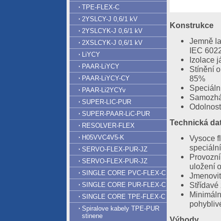
TPE-FLEX-C
2YSLCY-J 0,6/1 kV
Konstrukce
2YSLCYK-J 0,6/1 kV
Jemně la
2XSLCYK-J 0,6/1 kV
IEC 60228
LiYCY
Izolace 
PAAR-LiYCY
Stínění 
85%
PAAR-LiYCY-CY
Speciáln
PAAR-Li2YCYv
Samozháš
SUPER-LIC-PUR
Odolnost
SUPER-PAAR-LiC-PUR
Technická da
RESOLVER-FLEX
Vysoce fl
H05VVC4V5-K
speciáln
SERVO-FLEX-PUR-JZ
Provozní
SERVO-FLEX-PUR-JZ
uložení 
SINGLE CORE PVC-FLEX-C
Jmenovit
Střídavé
SINGLE CORE PUR-FLEX-C
Minimáln
SINGLE CORE TPE-FLEX-C
pohybliv
Spiralove kabely TPE-PUR
stinene
Výhody