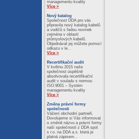
managementu kvality
Více >
Nový katalog
Společnost DDA pro vás
připravila nový katalog kabelů
a vodičů s řadou novinek
zejména v oblasti
průmyslových kabelů.
Objednávat jej můžete pomocí
odkazu v le...
Více >
Recertifikační audit
V květnu 2015 naše
společnost úspěšně
absolvovala recertifikační
audit v souladu s normou
ISO:9001 – Systém
managementu kvality
Více >
Změna právní formy
společnosti
Vážení obchodní partneři,
Dovolujeme si Vás informovat
o změně názvu a právní formy
naší společnosti z DDA spol.
s r.o. na DDA a.s. která je
platná zápisem...