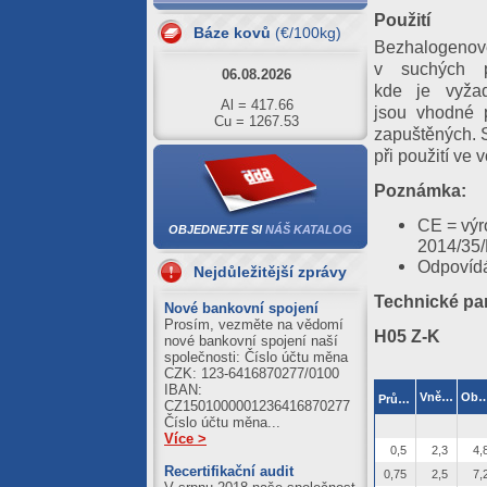
Al = 420.61
Použití
Cu = 1293.63
Báze kovů
(€/100kg)
Bezhalogenov
06.08.2026
v suchých pr
kde je vyžad
Al = 417.66
Cu = 1267.53
jsou vhodné 
zapuštěných. S
05.08.2026
při použití ve 
Al = 422.01
Cu = 1273.71
Poznámka:
04.08.2026
CE = výr
OBJEDNEJTE SI
NÁŠ KATALOG
2014/35
Al = 420.89
Cu = 1250.39
Odpovíd
Nejdůležitější zprávy
03.08.2026
Technické pa
Nové bankovní spojení
Al = 411.21
Prosím, vezměte na vědomí
H05 Z-K
Cu = 1245.59
nové bankovní spojení naší
společnosti: Číslo účtu měna
CZK: 123-6416870277/0100
IBAN:
2
Vnější ø [mm]
Obsah Cu [k
Průřez [mm
]
CZ1501000001236416870277
Číslo účtu měna...
Více >
0,5
2,3
4,
Recertifikační audit
0,75
2,5
7,