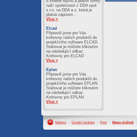
o změně názvu a právní formy
naší společnosti z DDA spol.
s r.o. na DDA a.s. která je
platná zápisem...
Více >
Elcad
Připravili jsme pro Vás
knihovny našich produktů do
projekčního software ELCAD.
Stahovat je můžete kliknutím
na následující odkaz:
Knihovny pro ELCAD
Více >
Eplan
Připravili jsme pro Vás
knihovny našich produktů do
projekčního software EPLAN.
Stahovat je můžete kliknutím
na následující odkaz:
Knihovny pro EPLAN
Více >
Nahoru
Úvodní stránka
Print
Mapa stránek