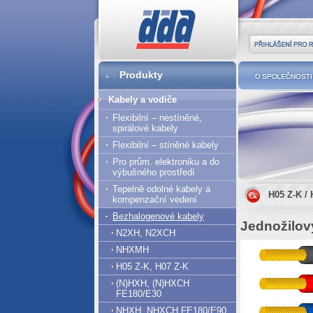
DDA cz
Přihlášení pro r
Produkty
O společnost
Kabely a vodiče
Flexibilní – nestíněné,
spirálové kabely
Flexibilní – stíněné kabely
Pro prům. elektroniku a do
výbušného prostředí
Tepelně odolné kabely a
H05 Z-K / 
kompenzační vedení
Bezhalogenové kabely
Jednožilov
N2XH, N2XCH
NHXMH
H05 Z-K, H07 Z-K
(N)HXH, (N)HXCH
FE180/E30
NHXH, NHXCH FE180/E90