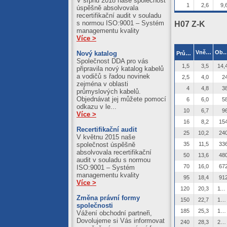
V srpnu 2018 naše společnost
1
2,6
9,
úspěšně absolvovala
recertifikační audit v souladu
H07 Z-K
s normou ISO:9001 – Systém
managementu kvality
Více >
2
Vnější ø [mm]
Obsah Cu [k
Nový katalog
Průřez [mm
]
Společnost DDA pro vás
1,5
3,5
14,
připravila nový katalog kabelů
a vodičů s řadou novinek
2,5
4,0
2
zejména v oblasti
4
4,8
3
průmyslových kabelů.
Objednávat jej můžete pomocí
6
6,0
5
odkazu v le...
10
6,7
9
Více >
16
8,2
15
Recertifikační audit
25
10,2
24
V květnu 2015 naše
35
11,5
33
společnost úspěšně
absolvovala recertifikační
50
13,6
48
audit v souladu s normou
70
16,0
67
ISO:9001 – Systém
managementu kvality
95
18,4
91
Více >
120
20,3
1152
Změna právní formy
150
22,7
1440
společnosti
185
25,3
1776
Vážení obchodní partneři,
Dovolujeme si Vás informovat
240
28,3
2304