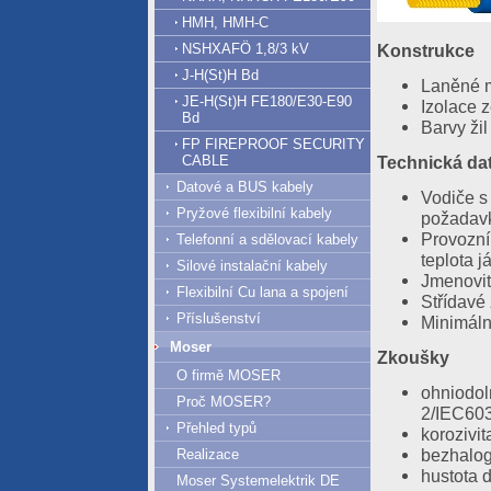
HMH, HMH-C
Konstrukce
NSHXAFÖ 1,8/3 kV
J-H(St)H Bd
Laněné m
JE-H(St)H FE180/E30-E90
Izolace 
Bd
Barvy žil
FP FIREPROOF SECURITY
Technická da
CABLE
Datové a BUS kabely
Vodiče s
Pryžové flexibilní kabely
požadav
Provozní
Telefonní a sdělovací kabely
teplota 
Silové instalační kabely
Jmenovit
Flexibilní Cu lana a spojení
Střídavé
Příslušenství
Minimáln
Moser
Zkoušky
O firmě MOSER
ohniodol
Proč MOSER?
2/IEC60
Přehled typů
korozivi
bezhalog
Realizace
hustota 
07.08.2026
Moser Systemelektrik DE