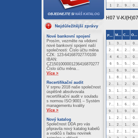
Cu = 1273.71
1
2,8
9,6
0129113
04.08.2026
OBJEDNEJTE SI
NÁŠ KATALOG
H07 V-K/(H)0
Al = 420.89
Cu = 1250.39
Nejdůležitější zprávy
03.08.2026
2
Max. ø[mm]
Cu [kg/km]
Obj. číslo
Průřez [mm
]
Nové bankovní spojení
Al = 411.21
Prosím, vezměte na vědomí
1,5
3,4
14,4
0129129
Cu = 1245.59
nové bankovní spojení naší
společnosti: Číslo účtu měna
2,5
4,1
24
0129145
CZK: 123-6416870277/0100
4
4,8
38
0129161
IBAN:
6
5,3
58
0129177
CZ1501000001236416870277
Číslo účtu měna...
10
6,8
96
0129193
Více >
16
8,1
154
0129209
Recertifikační audit
25
10,2
240
0129225
V srpnu 2018 naše společnost
35
11,7
336
0129241
úspěšně absolvovala
recertifikační audit v souladu
50
13,9
480
0129257
s normou ISO:9001 – Systém
70
16,0
672
0129273
managementu kvality
Více >
95
18,2
912
0129289
120
20,2
1152
0129305
Nový katalog
Společnost DDA pro vás
150
22,5
1440
0129321
připravila nový katalog kabelů
185
24,9
1776
0129337
a vodičů s řadou novinek
zejména v oblasti
240
28,4
2304
0129353