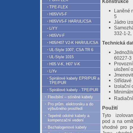
Konstrukce
TPE-FLEX
Laněné m
H05VV5-F
5
H05VV5-F HAR/UL/CSA
Jádro iz
Samozháš
LiYY
332-1-2,
H05VV-F
Technická da
H05/H07 V2-K HAR/UL/CSA
UL-Style 1007, CSA TR 6
Jednožil
UL-Style 1015
60227-3
Provozní
H05 V-K, H07 V-K
uložení 
LiYv
Jmenovit
Spirálové kabely EPR/PUR a
Střídavé
TPE/PUR
Izolační
Spirálové kabely - TPE/PUR
Minimáln
Flexibilní – stíněné kabely
Radiační
Pro prům. elektroniku a do
Použití
výbušného prostředí
Tyto izolov
Tepelně odolné kabely a
kompenzační vedení
pod a na omít
vhodné pro po
Bezhalogenové kabely