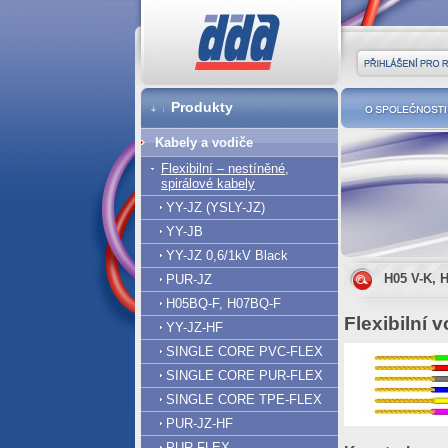
DDA cz
Přihlášení pro r
Produkty
O společnost
Kabely a vodiče
Flexibilní – nestíněné,
spirálové kabely
YY-JZ (YSLY-JZ)
YY-JB
YY-JZ 0,6/1kV Black
H05 V-K, 
PUR-JZ
H05BQ-F, H07BQ-F
Flexibilní 
YY-JZ-HF
SINGLE CORE PVC-FLEX
SINGLE CORE PUR-FLEX
SINGLE CORE TPE-FLEX
PUR-JZ-HF
PUR-FLEX