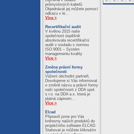
průmyslových kabelů.
Objednávat jej můžete pomocí
odkazu v le...
Více >
Recertifikační audit
V květnu 2015 naše
společnost úspěšně
absolvovala recertifikační
audit v souladu s normou
ISO:9001 – Systém
managementu kvality
Více >
Změna právní formy
společnosti
Vážení obchodní partneři,
Dovolujeme si Vás informovat
o změně názvu a právní formy
naší společnosti z DDA spol.
s r.o. na DDA a.s. která je
platná zápisem...
Více >
Elcad
Připravili jsme pro Vás
knihovny našich produktů do
projekčního software ELCAD.
Stahovat je můžete kliknutím