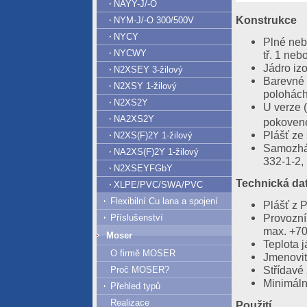
NAYY-J/-O
Konstrukce
NYM-J/-O 300/500V
NYCY
Plné neb
NYCWY
tř. 1 nebo
Jádro iz
N2XSEY 3-žilový
Barevné 
N2XSY 1-žilový
polohác
N2XS2Y
U verze (
NA2XS2Y
pokovené
Plášť ze
N2XS(F)2Y 1-žilový
Samozháš
NA2XS(F)2Y 1-žilový
332-1-2,
N2XSEYFGbY
Technická da
XLPE/PVC/SWA/PVC
Flexibilní Cu lana a spojení
Plášť z 
Provozní
Příslušenství
max. +7
Moser
Teplota 
O firmě MOSER
Jmenovit
Střídavé
Proč MOSER?
Minimáln
Přehled typů
Realizace
Použití