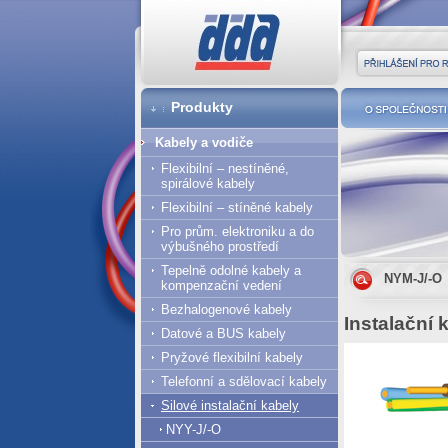
DDA cz
Přihlášení pro r
Produkty
O společnost
Kabely a vodiče
Flexibilní – nestíněné,
spirálové kabely
Flexibilní – stíněné kabely
Pro prům. elektroniku a do
výbušného prostředí
Tepelně odolné kabely a
NYM-J/-O
kompenzační vedení
Bezhalogenové kabely
Instalační
Datové a BUS kabely
Pryžové flexibilní kabely
Telefonní a sdělovací kabely
Silové instalační kabely
NYY-J/-O