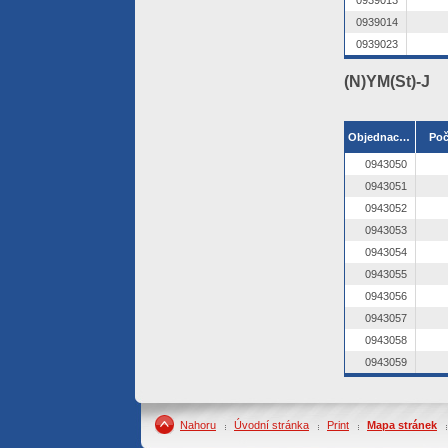
0939013
0939014
0939023
(N)YM(St)-J
Objednací číslo
Poč
0943050
0943051
0943052
0943053
0943054
0943055
0943056
0943057
0943058
0943059
Nahoru
Úvodní stránka
Print
Mapa stránek