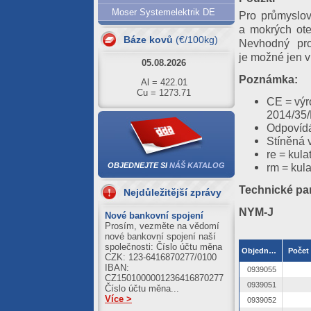
06.08.2026
Moser Systemelektrik DE
Pro průmyslov
Al = 417.66
a mokrých ote
Cu = 1267.53
Báze kovů
(€/100kg)
Nevhodný pro
05.08.2026
je možné jen v
Al = 422.01
Poznámka:
Cu = 1273.71
CE = výr
04.08.2026
2014/35
Al = 420.89
Odpovíd
Cu = 1250.39
Stíněná 
re = kula
03.08.2026
OBJEDNEJTE SI
NÁŠ KATALOG
rm = kul
Al = 411.21
Cu = 1245.59
Technické pa
Nejdůležitější zprávy
31.07.2026
NYM-J
Nové bankovní spojení
Al = 422.51
Prosím, vezměte na vědomí
Cu = 1243.10
nové bankovní spojení naší
společnosti: Číslo účtu měna
Objednací číslo
Počet 
CZK: 123-6416870277/0100
IBAN:
0939055
CZ1501000001236416870277
0939051
Číslo účtu měna...
Více >
0939052