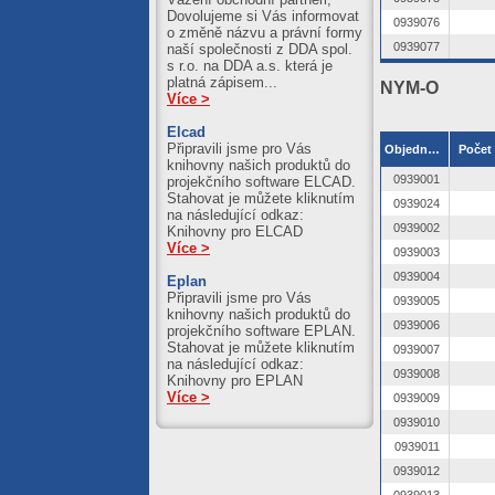
Dovolujeme si Vás informovat
0939076
o změně názvu a právní formy
0939077
naší společnosti z DDA spol.
s r.o. na DDA a.s. která je
platná zápisem...
NYM-O
Více >
Elcad
Připravili jsme pro Vás
Objednací číslo
Počet 
knihovny našich produktů do
0939001
projekčního software ELCAD.
Stahovat je můžete kliknutím
0939024
na následující odkaz:
0939002
Knihovny pro ELCAD
Více >
0939003
0939004
Eplan
Připravili jsme pro Vás
0939005
knihovny našich produktů do
0939006
projekčního software EPLAN.
Stahovat je můžete kliknutím
0939007
na následující odkaz:
0939008
Knihovny pro EPLAN
Více >
0939009
0939010
0939011
0939012