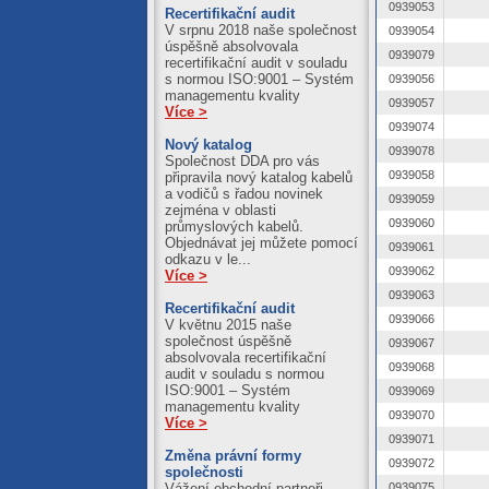
0939053
Recertifikační audit
V srpnu 2018 naše společnost
0939054
úspěšně absolvovala
0939079
recertifikační audit v souladu
s normou ISO:9001 – Systém
0939056
managementu kvality
0939057
Více >
0939074
Nový katalog
0939078
Společnost DDA pro vás
0939058
připravila nový katalog kabelů
a vodičů s řadou novinek
0939059
zejména v oblasti
0939060
průmyslových kabelů.
Objednávat jej můžete pomocí
0939061
odkazu v le...
0939062
Více >
0939063
Recertifikační audit
0939066
V květnu 2015 naše
společnost úspěšně
0939067
absolvovala recertifikační
0939068
audit v souladu s normou
ISO:9001 – Systém
0939069
managementu kvality
0939070
Více >
0939071
Změna právní formy
0939072
společnosti
Vážení obchodní partneři,
0939075