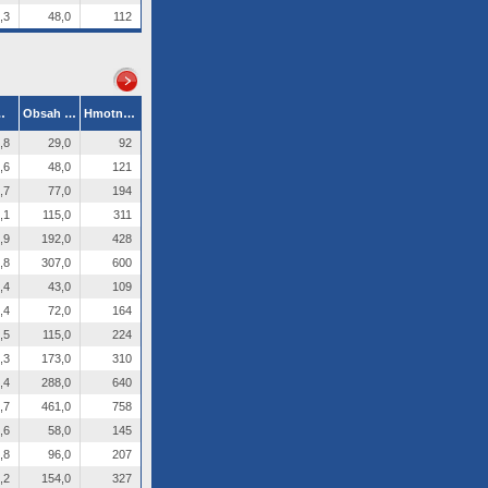
,3
48,0
112
[mm]
Obsah Cu [kg/km]
Hmotnost kabelu [kg/km]
,8
29,0
92
,6
48,0
121
,7
77,0
194
,1
115,0
311
,9
192,0
428
,8
307,0
600
,4
43,0
109
,4
72,0
164
,5
115,0
224
,3
173,0
310
,4
288,0
640
,7
461,0
758
,6
58,0
145
,8
96,0
207
,2
154,0
327