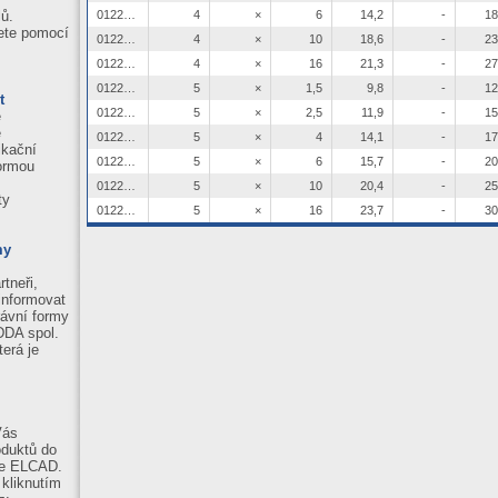
ů.
0122071
4
×
6
14,2
-
18
ete pomocí
0122078
4
×
10
18,6
-
23
0122079
4
×
16
21,3
-
27
0122061
5
×
1,5
9,8
-
12
t
0122067
5
×
2,5
11,9
-
15
e
ě
0122080
5
×
4
14,1
-
17
ikační
0122081
5
×
6
15,7
-
20
normou
0122082
5
×
10
20,4
-
25
ty
0122083
5
×
16
23,7
-
30
my
tneři,
informovat
ávní formy
DDA spol.
terá je
Vás
oduktů do
re ELCAD.
 kliknutím