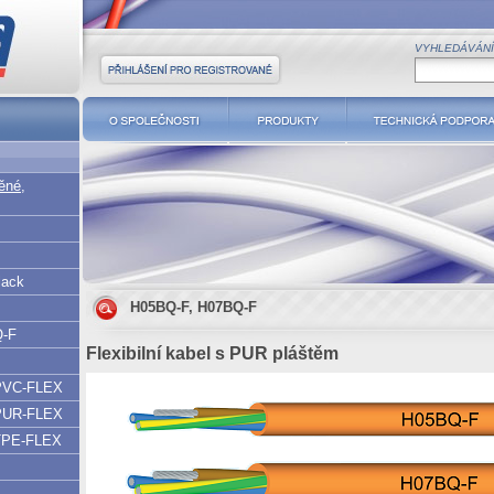
VYHLEDÁVÁNÍ
Přihlášení pro registrované
O společnosti
Produkty
Technická podpor
něné,
lack
H05BQ-F, H07BQ-F
Q-F
Flexibilní kabel s PUR pláštěm
PVC-FLEX
PUR-FLEX
TPE-FLEX