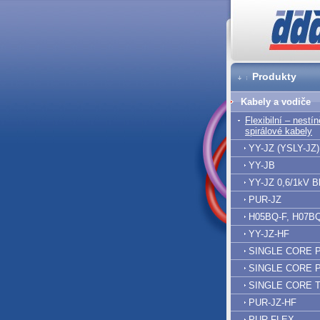
DDA cz
Produkty
Kabely a vodiče
Flexibilní – nestí
spirálové kabely
YY-JZ (YSLY-JZ)
YY-JB
YY-JZ 0,6/1kV B
PUR-JZ
H05BQ-F, H07B
YY-JZ-HF
SINGLE CORE 
SINGLE CORE 
SINGLE CORE 
PUR-JZ-HF
PUR-FLEX