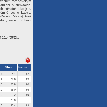
 středním mechanickým
řízení, v ohřívačích,
ch nářadích jako jsou
xtrémně pevné kabely,
otřebení. Vhodný také
slíku, ozonu, vlhkosti
ní 2014/35/EU.
[mm]
Obsah Cu [kg/km]
Hmotnost kabelu [kg/km]
,4
14,4
52
,1
21,6
63
,8
28,8
80
,9
36,0
96
,0
19,2
59
,5
29,0
71
,3
38,4
89