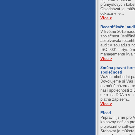
průmyslových kabel
Objednávat jej můž
odkazu v le...
Více >
Recertifikační audi
V květnu 2015 naš
společnost úspěšn
absolvovala recertif
audit v souladu s 
ISO:9001 – Systém
managementu kvali
Více >
Změna právní for
společnosti
Vážení obchodní par
Dovolujeme si Vás 
o změně názvu a pr
naší společnosti z 
s r.o. na DDA a.s. k
platná zápisem...
Více >
Elcad
Připravili jsme pro 
knihovny našich pr
projekčního softwa
Stahovat je můžete