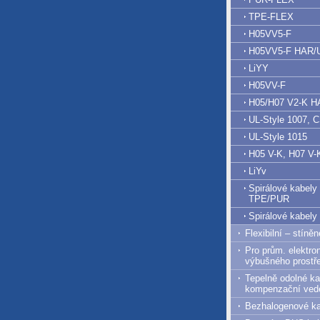
TPE-FLEX
H05VV5-F
H05VV5-F HAR/
LiYY
H05VV-F
H05/H07 V2-K 
UL-Style 1007, 
UL-Style 1015
H05 V-K, H07 V-
LiYv
Spirálové kabel
TPE/PUR
Spirálové kabel
Flexibilní – stíně
Pro prům. elektro
výbušného prostř
Tepelně odolné ka
kompenzační ved
Bezhalogenové ka