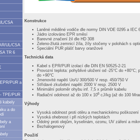
Konstrukce
UL/CSA
Laněné měděné vodiče dle normy DIN VDE 0295 a IEC 6
Jádro izolováno EPR směsí
Barevné značení žil dle HD 308
Zeleno-žlutá zemnicí žíla, žíly stočeny v polohách s opt
HAR/UL/CSA
Speciální PUR plášť barvy oranžové
CSA TR 6
Technická data
Kabel s EPR/PUR izolací dle DIN EN 50525-2-21
K
Provozní teplota: pohyblivé uložení od -25°C do +80°C; 
do +90°C
Jmenovité napětí Uo/U 300/500 V resp. 450/750 V
y EPR/PUR a
Střídavé zkušební napětí 2000 V resp. 2500 V
Minimální poloměr ohybu inf. 7,5 x průměr kabelu
6
y - TPE/PUR
Radiační odolnost až do 100 x 10
cJ/kg (až do 100 Mra
né kabely
Výhody
niku a do
Vysoká odolnost proti otěru a mechanickému poškození
edí
Vysoká ohebnost i při nízkých teplotách
bely a
Odolný proti olejům, kyselinám, ozonu, UV záření a mik
ení
Bezhalogenový
bely
Použití