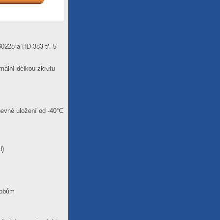
0228 a HD 383 tř. 5
imální délkou zkrutu
pevné uložení od -40°C
d)
robům