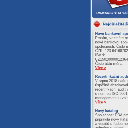
04.08.202
OBJEDNEJTE SI
NÁŠ
Al = 420.8
Cu = 1250.
Nejdůležitějš
03.08.202
Nové bankovní spo
Al = 411.2
Prosím, vezměte n
Cu = 1245.
nové bankovní spoj
společnosti: Číslo 
CZK: 123-64168702
IBAN:
CZ15010000012364
Číslo účtu měna...
Více >
Recertifikační audi
V srpnu 2018 naše 
úspěšně absolvova
recertifikační audit
s normou ISO:9001
managementu kvali
Více >
Nový katalog
Společnost DDA pr
připravila nový kata
a vodičů s řadou no
zejména v oblasti