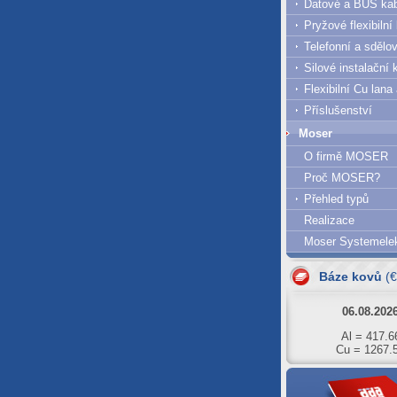
Datové a BUS ka
Pryžové flexibilní
Telefonní a sdělo
Silové instalační 
Flexibilní Cu lana
Příslušenství
Moser
O firmě MOSER
Proč MOSER?
Přehled typů
Realizace
07.08.202
Moser Systemelek
Al = 420.6
Cu = 1293.
Báze kovů
(
06.08.202
Al = 417.6
Cu = 1267.
05.08.202
Al = 422.0
Cu = 1273.