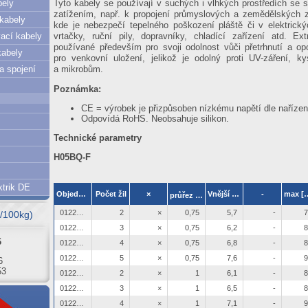
bely
Tyto kabely se používají v suchých i vlhkých prostředích se
zatížením, např. k propojení průmyslových a zemědělských za
 kabely
kde je nebezpečí tepelného poškození pláště či v elektrický
vací kabely
vrtačky, ruční pily, dopravníky, chladící zařízení atd. E
používané především pro svoji odolnost vůči přetrhnutí a op
kabely
pro venkovní uložení, jelikož je odolný proti UV-záření, ky
 a spojení
a mikrobům.
Poznámka:
CE = výrobek je přizpůsoben nízkému napětí dle naříze
Odpovídá RoHS. Neobsahuje silikon.
Technické parametry
H05BQ-F
6
trik DE
2
Objednací číslo
Počet žil
×
Vnější ø min
-
max 
průřez žíly[mm
]
1
63
0122050
2
×
0,75
5,7
-
7
€/100kg)
6
0122051
3
×
0,75
6,2
-
8
0122052
4
×
0,75
6,8
-
8
6
53
0122053
5
×
0,75
7,6
-
9
0122054
2
×
1
6,1
-
8
6
0122055
3
×
1
6,5
-
8
1
0122056
4
×
1
7,1
-
9
71