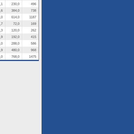
,1
230,0
496
,6
384,0
738
,0
614,0
1187
,7
72,0
169
,3
120,0
262
,9
192,0
415
,0
288,0
586
,9
480,0
968
,0
768,0
1475