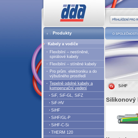
DDA cz
Přihlášení pro r
Produkty
O společnost
Kabely a vodiče
Flexibilní – nestíněné,
spirálové kabely
Flexibilní – stíněné kabely
Pro prům. elektroniku a do
výbušného prostředí
Tepelně odolné kabely a
SiHF
kompenzační vedení
SiF, SiF-GL, SiFZ
Silikonový
SiF-HV
SiHF
SiHF/GL-P
SiHF-C-Si
THERM 120