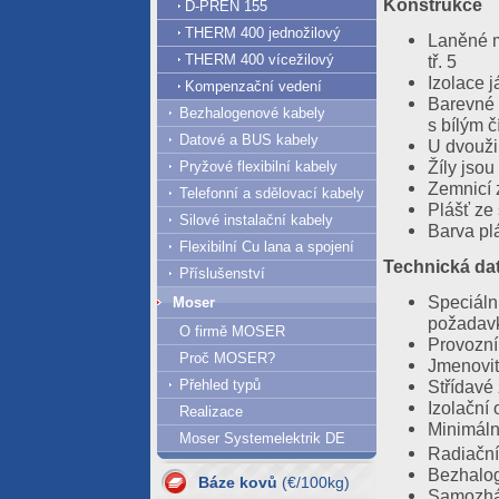
Konstrukce
D-PREN 155
THERM 400 jednožilový
Laněné m
tř. 5
THERM 400 vícežilový
Izolace 
Kompenzační vedení
Barevné 
Bezhalogenové kabely
s bílým 
Datové a BUS kabely
U dvouži
Žíly jsou
Pryžové flexibilní kabely
Zemnicí z
Telefonní a sdělovací kabely
Plášť ze
Silové instalační kabely
Barva pl
Flexibilní Cu lana a spojení
Technická da
Příslušenství
Speciáln
Moser
požadavk
O firmě MOSER
Provozní
Proč MOSER?
Jmenovit
Střídavé
Přehled typů
Izolační
Realizace
07.08.2026
Minimáln
Moser Systemelektrik DE
Al = 420.61
Radiační
Cu = 1293.63
Bezhalog
Báze kovů
(€/100kg)
Samozháš
06.08.2026