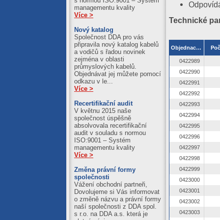
s normou ISO:9001 – Systém
Odpovíd
managementu kvality
Více >
Technické pa
Nový katalog
Společnost DDA pro vás
připravila nový katalog kabelů
Objednací číslo
Poč
a vodičů s řadou novinek
zejména v oblasti
0422989
průmyslových kabelů.
0422990
Objednávat jej můžete pomocí
odkazu v le...
0422991
Více >
0422992
Recertifikační audit
0422993
V květnu 2015 naše
0422994
společnost úspěšně
absolvovala recertifikační
0422995
audit v souladu s normou
0422996
ISO:9001 – Systém
managementu kvality
0422997
Více >
0422998
Změna právní formy
0422999
společnosti
0423000
Vážení obchodní partneři,
0423001
Dovolujeme si Vás informovat
o změně názvu a právní formy
0423002
naší společnosti z DDA spol.
0423003
s r.o. na DDA a.s. která je