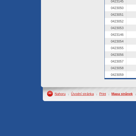
0423145
0423050
0423051
0423052
0423053
0423146
0423054
0423055
0423056
0423057
0423058
0423059
Nahoru
Úvodní stránka
Print
Mapa stránek