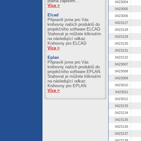
platná zápisem...
0423004
Více >
0423005
Elcad
0423006
Připravili jsme pro Vás
0423127
knihovny našich produktů do
projekčního software ELCAD.
0423128
Stahovat je můžete kliknutím
0423129
na následující odkaz:
Knihovny pro ELCAD
0423130
Více >
0423131
Eplan
0423132
Připravili jsme pro Vás
0423007
knihovny našich produktů do
projekčního software EPLAN.
0423008
Stahovat je můžete kliknutím
0423009
na následující odkaz:
0423010
Knihovny pro EPLAN
Více >
0423011
0423012
0423133
0423134
0423135
0423136
0423137
0423138