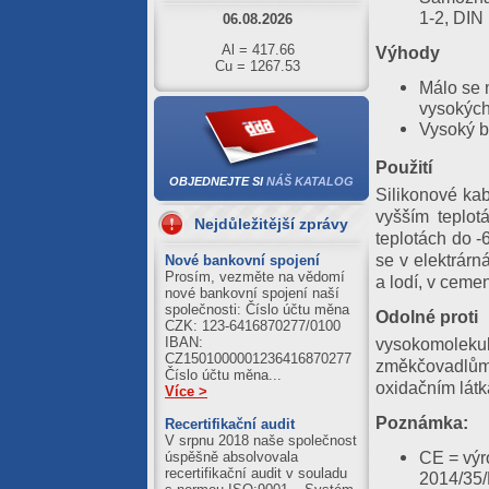
1-2, DIN
Al = 417.66
Cu = 1267.53
Výhody
05.08.2026
Málo se m
vysokých
Al = 422.01
Cu = 1273.71
Vysoký b
04.08.2026
Použití
OBJEDNEJTE SI
NÁŠ KATALOG
Al = 420.89
Silikonové kab
Cu = 1250.39
vyšším teplot
Nejdůležitější zprávy
03.08.2026
teplotách do -
se v elektrárn
Nové bankovní spojení
Al = 411.21
Prosím, vezměte na vědomí
Cu = 1245.59
a lodí, v ceme
nové bankovní spojení naší
společnosti: Číslo účtu měna
Odolné proti
CZK: 123-6416870277/0100
IBAN:
vysokomolekul
CZ1501000001236416870277
změkčovadlům
Číslo účtu měna...
oxidačním látk
Více >
Poznámka:
Recertifikační audit
V srpnu 2018 naše společnost
CE = výr
úspěšně absolvovala
recertifikační audit v souladu
2014/35