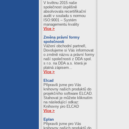
V květnu 2015 naše
společnost úspěšně
absolvovala recertifikační
audit v souladu s normou
ISO:9001 – Systém
managementu kvality
Více >
Změna právní formy
společnosti
Vážení obchodní partneři,
Dovolujeme si Vás informovat
o změně názvu a právní formy
naší společnosti z DDA spol.
s r.o. na DDA a.s. která je
platná zápisem...
Více >
Elcad
Připravili jsme pro Vás
knihovny našich produktů do
projekčního software ELCAD.
Stahovat je můžete kliknutím
na následující odkaz:
Knihovny pro ELCAD
Více >
Eplan
Připravili jsme pro Vás
knihovny našich produktů do