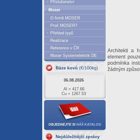
Příslušenství
Moser
O firmě MOSER
Proč MOSER?
Přehled typů
Realizace
Reference v ČR
Architekti a h
07.08.2026
Moser Systemelektrik DE
element pouze
podmínka inst
Al = 420.61
Báze kovů
(€/100kg)
Cu = 1293.63
žádným způsobe
06.08.2026
Al = 417.66
Cu = 1267.53
05.08.2026
Al = 422.01
Cu = 1273.71
04.08.2026
OBJEDNEJTE SI
NÁŠ KATALOG
Al = 420.89
Cu = 1250.39
Nejdůležitější zprávy