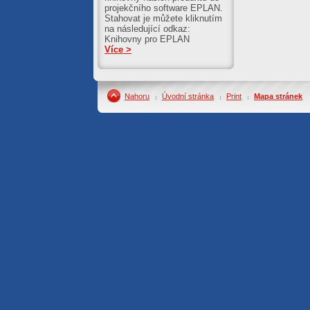
projekčního software EPLAN.
Stahovat je můžete kliknutím
na následující odkaz:
Knihovny pro EPLAN
Více >
Nahoru
Úvodní stránka
Print
Mapa stránek