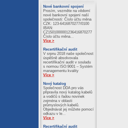
03.08.2026
Nové bankovní spojení
Prosím, vezměte na vědomí
Al = 411.21
nové bankovní spojení naší
Cu = 1245.59
společnosti: Číslo účtu měna
CZK: 123-6416870277/0100
IBAN:
CZ1501000001236416870277
Číslo účtu měna...
Více >
Recertifikační audit
V srpnu 2018 naše společnost
úspěšně absolvovala
recertifikační audit v souladu
s normou ISO:9001 – Systém
managementu kvality
Více >
Nový katalog
Společnost DDA pro vás
připravila nový katalog kabelů
a vodičů s řadou novinek
zejména v oblasti
průmyslových kabelů.
Objednávat jej můžete pomocí
odkazu v le...
Více >
Recertifikační audit