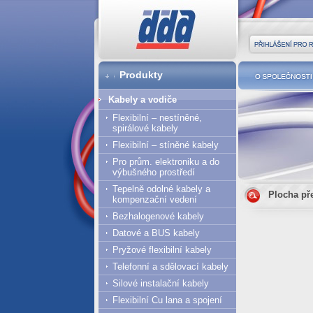
DDA cz
Přihlášení pro r
Produkty
O společnost
Kabely a vodiče
Flexibilní – nestíněné,
spirálové kabely
Flexibilní – stíněné kabely
Pro prům. elektroniku a do
výbušného prostředí
Tepelně odolné kabely a
Plocha př
kompenzační vedení
Bezhalogenové kabely
Datové a BUS kabely
Pryžové flexibilní kabely
Telefonní a sdělovací kabely
Silové instalační kabely
Flexibilní Cu lana a spojení