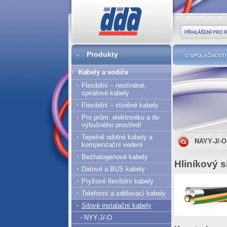
DDA cz
Přihlášení pro r
Produkty
O společnost
Kabely a vodiče
Flexibilní – nestíněné,
spirálové kabely
Flexibilní – stíněné kabely
Pro prům. elektroniku a do
výbušného prostředí
Tepelně odolné kabely a
NAYY-J/-O
kompenzační vedení
Bezhalogenové kabely
Hliníkový s
Datové a BUS kabely
Pryžové flexibilní kabely
Telefonní a sdělovací kabely
Silové instalační kabely
NYY-J/-O