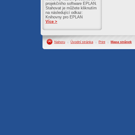
projekčního software EPLAN.
Stahovat je můžete kliknutím
na následující odkaz:
Knihovny pro EPLAN
Více >
Nahoru
Úvodní stránka
Print
Mapa stránek