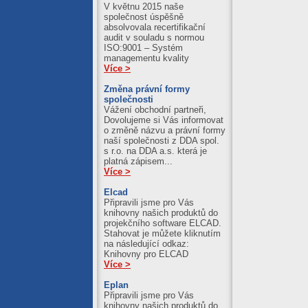
V květnu 2015 naše
společnost úspěšně
absolvovala recertifikační
audit v souladu s normou
ISO:9001 – Systém
managementu kvality
Více >
Změna právní formy
společnosti
Vážení obchodní partneři,
Dovolujeme si Vás informovat
o změně názvu a právní formy
naší společnosti z DDA spol.
s r.o. na DDA a.s. která je
platná zápisem...
Více >
Elcad
Připravili jsme pro Vás
knihovny našich produktů do
projekčního software ELCAD.
Stahovat je můžete kliknutím
na následující odkaz:
Knihovny pro ELCAD
Více >
Eplan
Připravili jsme pro Vás
knihovny našich produktů do