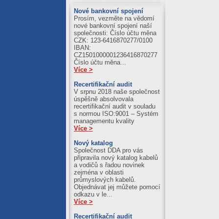
31.07.2026
Nové bankovní spojení
Prosím, vezměte na vědomí
Al = 422.51
nové bankovní spojení naší
Cu = 1243.10
společnosti: Číslo účtu měna
CZK: 123-6416870277/0100
IBAN:
CZ1501000001236416870277
Číslo účtu měna...
Více >
Recertifikační audit
V srpnu 2018 naše společnost
úspěšně absolvovala
recertifikační audit v souladu
s normou ISO:9001 – Systém
managementu kvality
Více >
Nový katalog
Společnost DDA pro vás
připravila nový katalog kabelů
a vodičů s řadou novinek
zejména v oblasti
průmyslových kabelů.
Objednávat jej můžete pomocí
odkazu v le...
Více >
Recertifikační audit