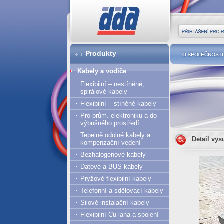
DDA cz
Přihlášení pro r
Produkty
O společnost
Kabely a vodiče
Flexibilní – nestíněné,
spirálové kabely
Flexibilní – stíněné kabely
Pro prům. elektroniku a do
výbušného prostředí
Tepelně odolné kabely a
Detail vy
kompenzační vedení
Bezhalogenové kabely
Datové a BUS kabely
Pryžové flexibilní kabely
Telefonní a sdělovací kabely
Silové instalační kabely
Flexibilní Cu lana a spojení