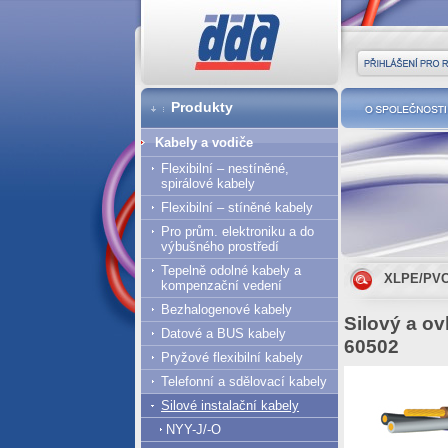
DDA cz
Přihlášení pro r
Produkty
O společnost
Kabely a vodiče
Flexibilní – nestíněné,
spirálové kabely
Flexibilní – stíněné kabely
Pro prům. elektroniku a do
výbušného prostředí
Tepelně odolné kabely a
XLPE/PVC
kompenzační vedení
Bezhalogenové kabely
Silový a ov
Datové a BUS kabely
60502
Pryžové flexibilní kabely
Telefonní a sdělovací kabely
Silové instalační kabely
NYY-J/-O