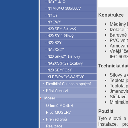
NAYY-J/-O
NYM-J/-O 300/500V
Konstrukce
NYCY
NYCWY
Měděný l
Izolace 
N2XSEY 3-žilový
Barevné 
N2XSY 1-žilový
PVC vnit
N2XS2Y
Armování
NA2XS2Y
Vnější č
IEC 603
N2XS(F)2Y 1-žilový
NA2XS(F)2Y 1-žilový
Technická da
N2XSEYFGbY
Silový a
XLPE/PVC/SWA/PVC
Teplota 
Flexibilní Cu lana a spojení
Teplota 
Jmenovit
Příslušenství
Střídavé
Moser
Minimáln
O firmě MOSER
Použití
Proč MOSER?
Tyto silové a
Přehled typů
instalace, 
Realizace