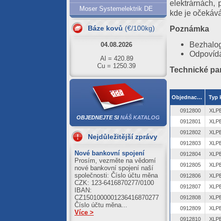
05.08.2026
elektrárnách, 
Moser Systemelektrik DE
kde je očekáv
Al = 422.01
Cu = 1273.71
Poznámka
Báze kovů
(€/100kg)
04.08.2026
Bezhalog
Al = 420.89
Odpovíd
Cu = 1250.39
Technické pa
03.08.2026
Al = 411.21
Cu = 1245.59
Objednací číslo
Typ 
31.07.2026
0912800
OBJEDNEJTE SI
NÁŠ KATALOG
Al = 422.51
0912801
Cu = 1243.10
0912802
Nejdůležitější zprávy
30.07.2026
0912803
Nové bankovní spojení
0912804
Al = 422.61
Prosím, vezměte na vědomí
Cu = 1238.43
0912805
nové bankovní spojení naší
společnosti: Číslo účtu měna
0912806
CZK: 123-6416870277/0100
0912807
IBAN:
CZ1501000001236416870277
0912808
Číslo účtu měna...
0912809
Více >
0912810