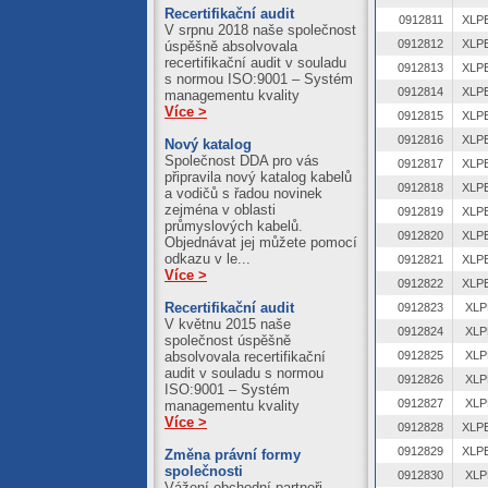
Recertifikační audit
0912811
V srpnu 2018 naše společnost
0912812
úspěšně absolvovala
recertifikační audit v souladu
0912813
s normou ISO:9001 – Systém
0912814
managementu kvality
Více >
0912815
0912816
Nový katalog
Společnost DDA pro vás
0912817
připravila nový katalog kabelů
0912818
a vodičů s řadou novinek
zejména v oblasti
0912819
průmyslových kabelů.
0912820
Objednávat jej můžete pomocí
odkazu v le...
0912821
Více >
0912822
Recertifikační audit
0912823
XLP
V květnu 2015 naše
0912824
XLP
společnost úspěšně
0912825
XLP
absolvovala recertifikační
audit v souladu s normou
0912826
XLP
ISO:9001 – Systém
0912827
XLP
managementu kvality
Více >
0912828
0912829
Změna právní formy
společnosti
0912830
XLP
Vážení obchodní partneři,