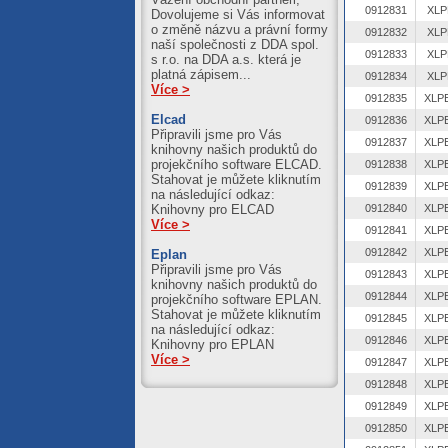
0912831
XLP
Dovolujeme si Vás informovat
o změně názvu a právní formy
0912832
XLP
naší společnosti z DDA spol.
0912833
XLP
s r.o. na DDA a.s. která je
platná zápisem...
0912834
XLP
Více >
0912835
Elcad
0912836
Připravili jsme pro Vás
0912837
knihovny našich produktů do
projekčního software ELCAD.
0912838
Stahovat je můžete kliknutím
0912839
na následující odkaz:
0912840
Knihovny pro ELCAD
Více >
0912841
0912842
Eplan
Připravili jsme pro Vás
0912843
knihovny našich produktů do
0912844
projekčního software EPLAN.
Stahovat je můžete kliknutím
0912845
na následující odkaz:
0912846
Knihovny pro EPLAN
Více >
0912847
0912848
0912849
0912850