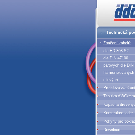
DDA cz
Technická po
Značení kabelů:
dle HD 308 S2
dle DIN 47100
párových dle DIN
harmonizovaných
silových
Proudové zatížen
Tabulka AWG/mm
Kapacita dřevěný
Konstrukce jader
Pokyny pro poklá
Download