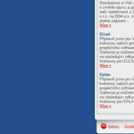
Dovolujeme si Vás 
o změně názvu a pr
naší společnosti z 
s r.o. na DDA a.s. k
platná zápisem...
Více >
Elcad
Připravili jsme pro 
knihovny našich pr
projekčního softwa
Stahovat je můžete
na následující odka
Knihovny pro ELC
Více >
Eplan
Připravili jsme pro 
knihovny našich pr
projekčního softwa
Stahovat je můžete
na následující odka
Knihovny pro EPL
Více >
Nahoru
Úvodn