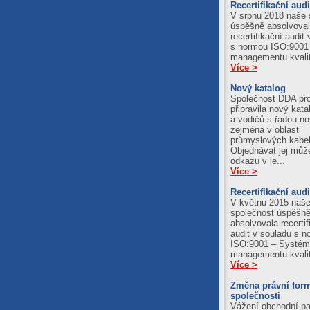
Recertifikační audi
V srpnu 2018 naše 
úspěšně absolvova
recertifikační audit
s normou ISO:9001
managementu kvali
Více >
Nový katalog
Společnost DDA pr
připravila nový kata
a vodičů s řadou no
zejména v oblasti
průmyslových kabel
Objednávat jej můž
odkazu v le...
Více >
Recertifikační audi
V květnu 2015 naš
společnost úspěšn
absolvovala recertif
audit v souladu s 
ISO:9001 – Systém
managementu kvali
Více >
Změna právní for
společnosti
Vážení obchodní par