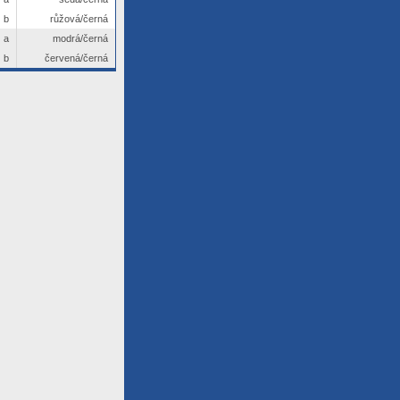
b
růžová/černá
a
modrá/černá
b
červená/černá