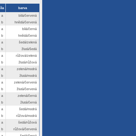
íla
barva
a
bílá/červená
b
hnědá/červená
a
bílá/černá
b
hnědá/černá
a
šedá/zelená
b
žlutá/šedá
a
růžová/zelená
b
žlutá/růžová
a
zelená/modrá
b
žlutá/modrá
a
zelená/červená
b
žlutá/červená
a
zelená/černá
b
žlutá/černá
a
šedá/modrá
b
růžová/modrá
a
šedá/růžová
b
růžová/červená
a
šedá/černá