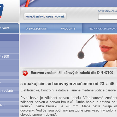
VYHLEDÁVÁNÍ
Přihlášení pro registrované
dpora
O společnosti
Produkty
Technická podpor
 47100
Barevné značení žil párových kabelů dle DIN 47100
í
²
s opakujícím se barevným značením od 23. a 45.
Elektronické, kontrolní a datové: laněné měděné vodiče párové
ch bubnů
První barva je základní barvou kabelu. Více-barevná značen
základní barvou a barvou kroužků. Druhá barva je tištěna na
dku
kroužků. Šířka kroužku je 2-3 mm. Méně ostré okraje oz
dovoleny. Vodiče jsou počítány postupně přes všechny polohy
obvodu směrem dovnitř.