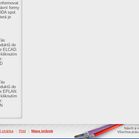
informovat
ávní formy
DDA spol.
terá je
Vás
oduktů do
re ELCAD.
 kliknutím
z:
AD
Vás
oduktů do
re EPLAN.
 kliknutím
z:
AN
Návrh a r
í stránka
Print
Mapa stránek
Všechna práv