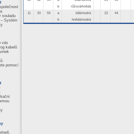
t
b
růžová/hnědá
společnost
la
11
33
55
a
bílá/modrá
22
44
 v souladu
b
hnědá/modrá
 – Systém
ty
o vás
log kabelů
vinek
ů.
ete pomocí
t
e
ě
ikační
normou
ty
my
tneři,