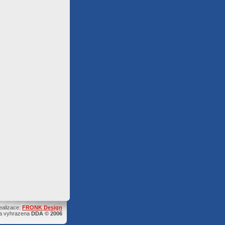
ealizace:
FRONK Design
a vyhrazena
DDA © 2006