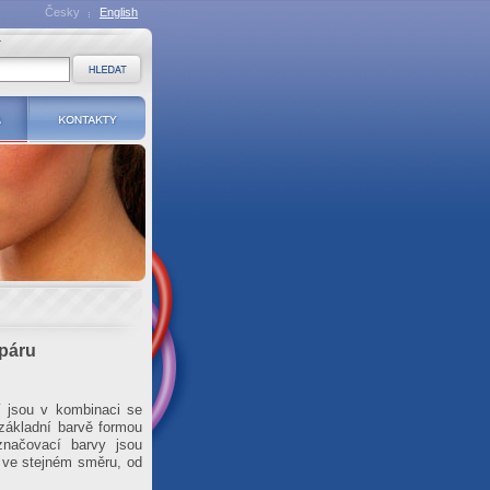
Česky
English
a
Kontakty
 páru
í jsou v kombinaci se
 základní barvě formou
načovací barvy jsou
 ve stejném směru, od