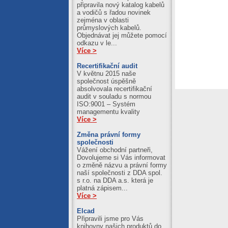
připravila nový katalog kabelů
a vodičů s řadou novinek
zejména v oblasti
průmyslových kabelů.
Objednávat jej můžete pomocí
odkazu v le...
Více >
Recertifikační audit
V květnu 2015 naše
společnost úspěšně
absolvovala recertifikační
audit v souladu s normou
ISO:9001 – Systém
managementu kvality
Více >
Změna právní formy
společnosti
Vážení obchodní partneři,
Dovolujeme si Vás informovat
o změně názvu a právní formy
naší společnosti z DDA spol.
s r.o. na DDA a.s. která je
platná zápisem...
Více >
Elcad
Připravili jsme pro Vás
knihovny našich produktů do