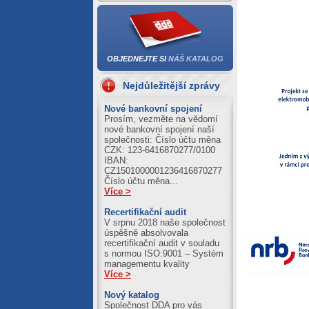
06.08.2026
Al = 417.66
Cu = 1267.53
05.08.2026
OBJEDNEJTE SI
NÁŠ KATALOG
Al = 422.01
Cu = 1273.71
Nejdůležitější zprávy
04.08.2026
Nové bankovní spojení
Prosím, vezměte na vědomí
Al = 420.89
nové bankovní spojení naší
Cu = 1250.39
společnosti: Číslo účtu měna
CZK: 123-6416870277/0100
IBAN:
CZ1501000001236416870277
Číslo účtu měna...
Více >
Recertifikační audit
V srpnu 2018 naše společnost
úspěšně absolvovala
recertifikační audit v souladu
s normou ISO:9001 – Systém
managementu kvality
Více >
Nový katalog
Společnost DDA pro vás