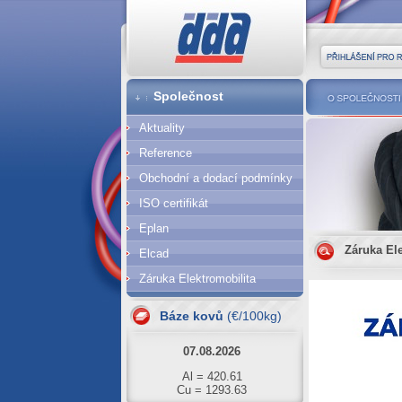
DDA cz
Přihlášení pro r
Společnost
O společnost
Aktuality
Reference
Obchodní a dodací podmínky
ISO certifikát
Eplan
Záruka El
Elcad
Záruka Elektromobilita
10.08.2026
Al = 422.51
Báze kovů
(€/100kg)
Cu = 1276.03
07.08.2026
Al = 420.61
Cu = 1293.63