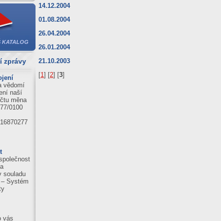
6
14.12.2004
1
01.08.2004
71
26.04.2004
6
 KATALOG
26.01.2004
9
39
í zprávy
21.10.2003
6
[
1
] [
2
] [
3
]
jení
a vědomí
1
ení naší
59
účtu měna
77/0100
16870277
t
společnost
la
 v souladu
 – Systém
ty
o vás