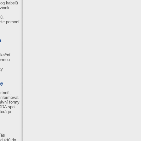
log kabelů
vinek
ů.
ete pomocí
t
e
ě
ikační
normou
ty
my
tneři,
informovat
ávní formy
DDA spol.
terá je
Vás
oduktů do