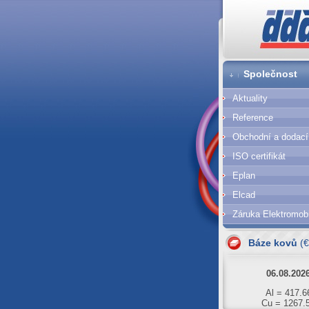
DDA cz
Společnost
Aktuality
Reference
Obchodní a dodac
ISO certifikát
Eplan
Elcad
Záruka Elektromobi
07.08.202
Al = 420.6
Báze kovů
(
Cu = 1293.
06.08.202
Al = 417.6
Cu = 1267.