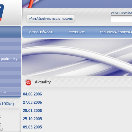
VYHLEDÁVÁNÍ
Přihlášení pro registrované
O společnosti
Produkty
Technická podpor
í podmínky
Aktuality
lita
6
04.06.2006
1
27.03.2006
€/100kg)
63
29.01.2006
6
25.10.2005
6
53
09.03.2005