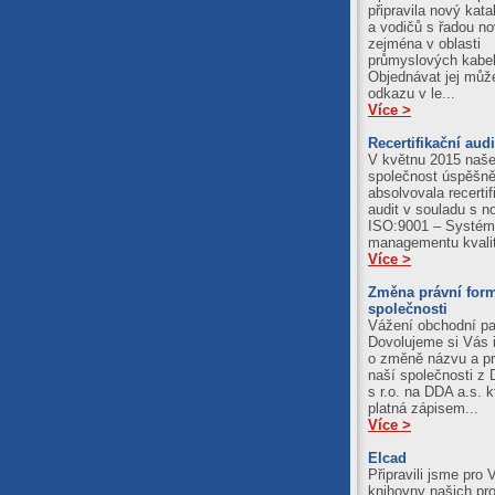
připravila nový kata
a vodičů s řadou no
zejména v oblasti
průmyslových kabel
Objednávat jej můž
odkazu v le...
Více >
Recertifikační audi
V květnu 2015 naš
společnost úspěšn
absolvovala recertif
audit v souladu s 
ISO:9001 – Systém
managementu kvali
Více >
Změna právní for
společnosti
Vážení obchodní par
Dovolujeme si Vás 
o změně názvu a pr
naší společnosti z 
s r.o. na DDA a.s. k
platná zápisem...
Více >
Elcad
Připravili jsme pro 
knihovny našich pr